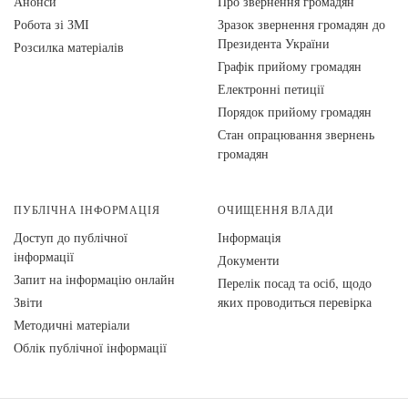
Анонси
Про звернення громадян
Робота зі ЗМІ
Зразок звернення громадян до
Президента України
Розсилка матеріалів
Графік прийому громадян
Електронні петиції
Порядок прийому громадян
Стан опрацювання звернень
громадян
ПУБЛІЧНА ІНФОРМАЦІЯ
ОЧИЩЕННЯ ВЛАДИ
Доступ до публічної
Інформація
інформації
Документи
Запит на інформацію онлайн
Перелік посад та осіб, щодо
Звіти
яких проводиться перевірка
Методичні матеріали
Облік публічної інформації