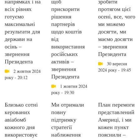
напрямках і на
щоб
зробити
всіх рівнях
прискорити
протягом цієї
готуємо
рішення
осені, все, чого
максимальні
партнерів
ми можемо
результати для
щодо коштів
досягти, ми
держави на
від
маємо досягти
осінь –
використання
– звернення
звернення
російських
Президента
Президента
активів –
30 вересня
звернення
2024 року - 19:45
2 жовтня 2024
Президента
року - 20:12
1 жовтня 2024
року - 19:30
Близько сотні
Ми отримали
План перемоги
керованих
повну
представлений
авіабомб
підтримку
Америці, і ми
кожного дня
стратегії
кожен пункт
використовує
наближення
пояснили –