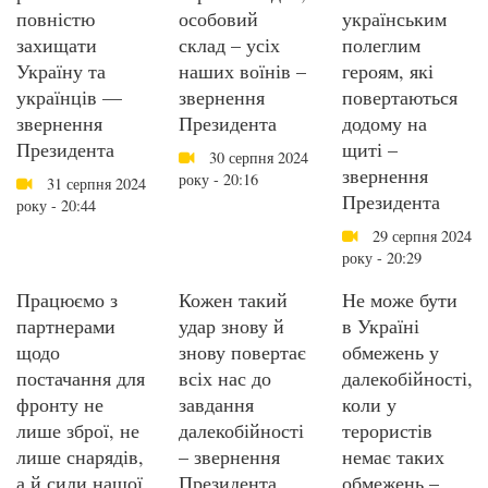
повністю
особовий
українським
захищати
склад – усіх
полеглим
Україну та
наших воїнів –
героям, які
українців —
звернення
повертаються
звернення
Президента
додому на
Президента
щиті –
30 серпня 2024
звернення
року - 20:16
31 серпня 2024
Президента
року - 20:44
29 серпня 2024
року - 20:29
Працюємо з
Кожен такий
Не може бути
партнерами
удар знову й
в Україні
щодо
знову повертає
обмежень у
постачання для
всіх нас до
далекобійності,
фронту не
завдання
коли у
лише зброї, не
далекобійності
терористів
лише снарядів,
– звернення
немає таких
а й сили нашої
Президента
обмежень –