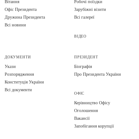
Вiтання
Робочі поїздки
Офіс Президента
Зарубіжні візити
Дружина Президента
Всі галереї
Всі новини
ВІДЕО
ДОКУМЕНТИ
ПРЕЗИДЕНТ
Укази
Біографія
Розпорядження
Про Президента України
Конституція України
Всі документи
ОФІС
Керівництво Офісу
Оголошення
Вакансії
Запобігання корупції