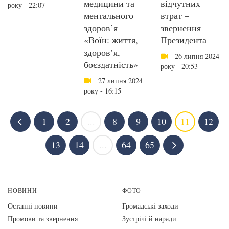
медицини та
відчутних
року - 22:07
ментального
втрат –
здоров’я
звернення
«Воїн: життя,
Президента
здоров’я,
26 липня 2024
боєздатність»
року - 20:53
27 липня 2024
року - 16:15
1
2
...
8
9
10
11
12
13
14
...
64
65
НОВИНИ
ФОТО
Останні новини
Громадські заходи
Промови та звернення
Зустрічі й наради