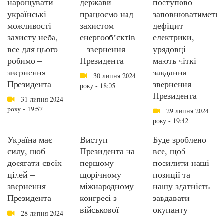
нарощувати
держави
поступово
українські
працюємо над
заповнюватиметь
можливості
захистом
дефіцит
захисту неба,
енергообʼєктів
електрики,
все для цього
– звернення
урядовці
робимо –
Президента
мають чіткі
звернення
завдання –
30 липня 2024
Президента
звернення
року - 18:05
Президента
31 липня 2024
року - 19:57
29 липня 2024
року - 19:42
Україна має
Виступ
Буде зроблено
силу, щоб
Президента на
все, щоб
досягати своїх
першому
посилити наші
цілей –
щорічному
позиції та
звернення
міжнародному
нашу здатність
Президента
конгресі з
завдавати
військової
окупанту
28 липня 2024