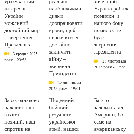
урахуванням
реально
хоче, щоб
інтересів
найближчими
Україна робила
України
днями
помилки; з
можливий
доопрацювати
нашого боку
достойний мир
кроки, щоб
помилок не
– звернення
визначити, як
буде –
Президента
достойно
звернення
закінчити
Президента
3 грудня 2025
війну –
року - 20:58
28 листопада
звернення
2025 року - 17:36
Президента
29 листопада
2025 року - 19:01
Зараз однаково
Щоденний
Багато
важливі наш
бойовий
залежить від
захист
результат
Америки, бо
позицій, наш
української
саме на
спротив на
армії, наших
американську