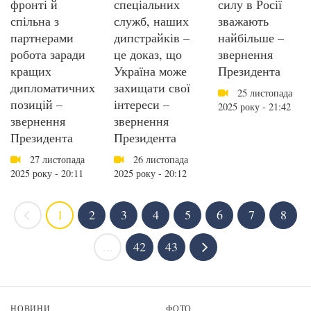
фронті й
спеціальних
силу в Росії
спільна з
служб, наших
зважають
партнерами
дипстрайків –
найбільше –
робота заради
це доказ, що
звернення
кращих
Україна може
Президента
дипломатичних
захищати свої
25 листопада
позицій –
інтереси –
2025 року - 21:42
звернення
звернення
Президента
Президента
27 листопада
26 листопада
2025 року - 20:11
2025 року - 20:12
1
2
3
4
5
6
7
8
...
42
43
НОВИНИ
ФОТО