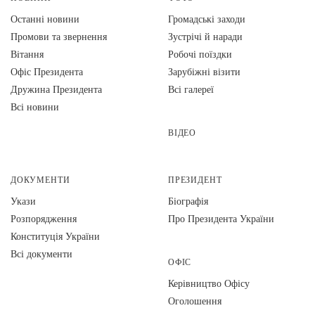
Останні новини
Громадські заходи
Промови та звернення
Зустрічі й наради
Вiтання
Робочі поїздки
Офіс Президента
Зарубіжні візити
Дружина Президента
Всі галереї
Всі новини
ВІДЕО
ДОКУМЕНТИ
ПРЕЗИДЕНТ
Укази
Біографія
Розпорядження
Про Президента України
Конституція України
Всі документи
ОФІС
Керівництво Офісу
Оголошення