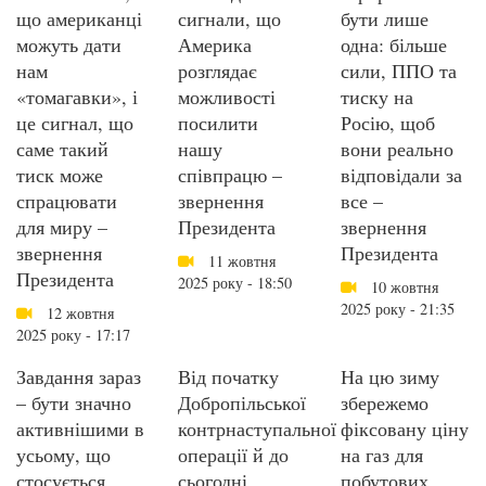
що американці
сигнали, що
бути лише
можуть дати
Америка
одна: більше
нам
розглядає
сили, ППО та
«томагавки», і
можливості
тиску на
це сигнал, що
посилити
Росію, щоб
саме такий
нашу
вони реально
тиск може
співпрацю –
відповідали за
спрацювати
звернення
все –
для миру –
Президента
звернення
звернення
Президента
11 жовтня
Президента
2025 року - 18:50
10 жовтня
2025 року - 21:35
12 жовтня
2025 року - 17:17
Завдання зараз
Від початку
На цю зиму
– бути значно
Добропільської
збережемо
активнішими в
контрнаступальної
фіксовану ціну
усьому, що
операції й до
на газ для
стосується
сьогодні
побутових