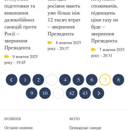
підготовки та
росіяни мають
споживачів,
виконання
уже більш ніж
підвищень
далекобійних
12 тисяч втрат
ціни газу не
санкцій проти
– звернення
буде –
Росії –
Президента
звернення
звернення
Президента
8 жовтня 2025
Президента
року - 20:37
7 жовтня 2025
року - 20:31
9 жовтня 2025
року - 19:45
1
2
...
4
5
6
7
8
9
10
...
42
43
НОВИНИ
ФОТО
Останні новини
Громадські заходи