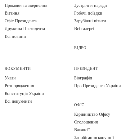
Промови та звернення
Зустрічі й наради
Вiтання
Робочі поїздки
Офіс Президента
Зарубіжні візити
Дружина Президента
Всі галереї
Всі новини
ВІДЕО
ДОКУМЕНТИ
ПРЕЗИДЕНТ
Укази
Біографія
Розпорядження
Про Президента України
Конституція України
Всі документи
ОФІС
Керівництво Офісу
Оголошення
Вакансії
Запобігання корупції