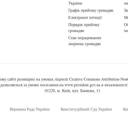
України
о
Графік прийому громадян
Зв
Електронні петиції
Ме
Порядок прийому
Об
громадян
ін
Стан опрацювання
звернень громадян
ому сайті розміщені на умовах ліцензії
Creative Commons Attribution-NonC
, дозволяється за умови посилання на
www.president.gov.ua
в незалежності 
01220, м. Київ, вул. Банкова, 11
Верховна Рада України
Конституційний Суд України
Ко