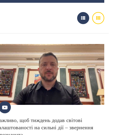
ажливо, щоб тиждень додав світові
алаштованості на сильні дії – звернення
резидента