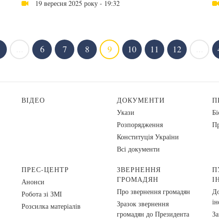
19 вересня 2025 року - 19:32
...
6
7
8
9
10
11
12
...
ВІДЕО
ДОКУМЕНТИ
П
Укази
Бі
Розпорядження
Пр
Конституція України
Всі документи
ПРЕС-ЦЕНТР
ЗВЕРНЕННЯ
П
ГРОМАДЯН
І
Анонси
Про звернення громадян
До
Робота зі ЗМІ
ін
Зразок звернення
Розсилка матеріалів
громадян до Президента
За