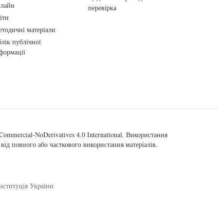
нлайн
перевірка
іти
тодичні матеріали
лік публічної
формації
ommercial-NoDerivatives 4.0 International
. Використання
від повного або часткового використання матеріалів.
нституція України