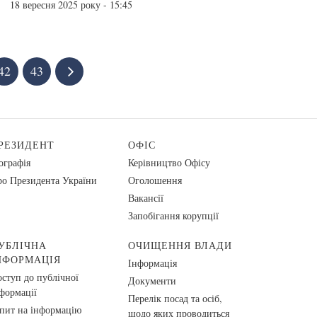
18 вересня 2025 року - 15:45
42
43
РЕЗИДЕНТ
ОФІС
ографія
Керівництво Офісу
о Президента України
Оголошення
Вакансії
Запобігання корупції
УБЛІЧНА
ОЧИЩЕННЯ ВЛАДИ
НФОРМАЦІЯ
Інформація
ступ до публічної
Документи
формації
Перелік посад та осіб,
пит на інформацію
щодо яких проводиться