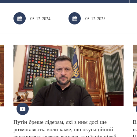
–
Путін бреше лідерам, які з ним досі ще
В
розмовляють, коли каже, що окупаційний
н
контингент досягає якихось там їхніх цілей –
П