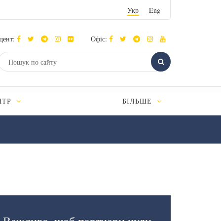
Укр
Eng
дент:
Офіс:
НТР
БІЛЬШЕ