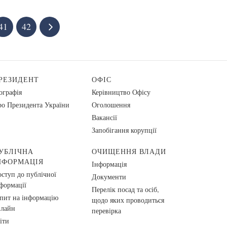
41
42
РЕЗИДЕНТ
ОФІС
ографія
Керівництво Офісу
о Президента України
Оголошення
Вакансії
Запобігання корупції
УБЛІЧНА
ОЧИЩЕННЯ ВЛАДИ
НФОРМАЦІЯ
Інформація
ступ до публічної
Документи
формації
Перелік посад та осіб,
пит на інформацію
щодо яких проводиться
нлайн
перевірка
іти