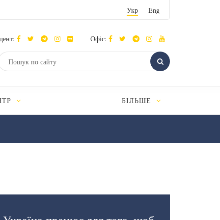
Укр
Eng
дент:
Офіс:
НТР
БІЛЬШЕ