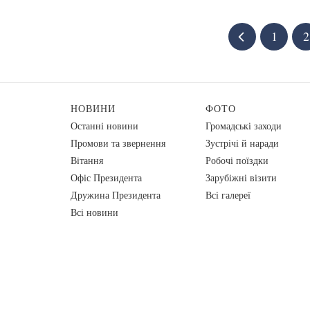
1
2
НОВИНИ
ФОТО
Останні новини
Громадські заходи
Промови та звернення
Зустрічі й наради
Вiтання
Робочі поїздки
Офіс Президента
Зарубіжні візити
Дружина Президента
Всі галереї
Всі новини