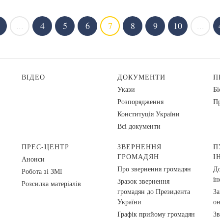
...
4
5
6
7
8
9
10
...
ВІДЕО
ДОКУМЕНТИ
П
Укази
Бі
Розпорядження
Пр
Конституція України
Всі документи
ПРЕС-ЦЕНТР
ЗВЕРНЕННЯ
П
ГРОМАДЯН
І
Анонси
Про звернення громадян
До
Робота зі ЗМІ
ін
Зразок звернення
Розсилка матеріалів
громадян до Президента
За
України
о
Графік прийому громадян
Зв