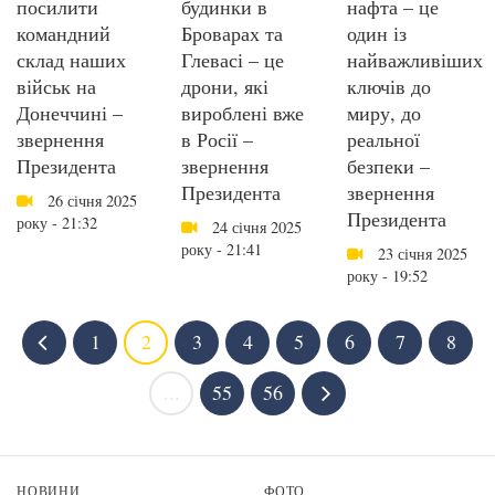
посилити
будинки в
нафта – це
командний
Броварах та
один із
склад наших
Глевасі – це
найважливіших
військ на
дрони, які
ключів до
Донеччині –
вироблені вже
миру, до
звернення
в Росії –
реальної
Президента
звернення
безпеки –
Президента
звернення
26 січня 2025
Президента
року - 21:32
24 січня 2025
року - 21:41
23 січня 2025
року - 19:52
1
2
3
4
5
6
7
8
...
55
56
НОВИНИ
ФОТО