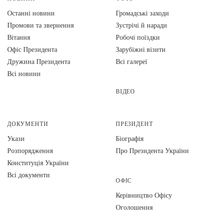
Останні новини
Громадські заходи
Промови та звернення
Зустрічі й наради
Вiтання
Робочі поїздки
Офіс Президента
Зарубіжні візити
Дружина Президента
Всі галереї
Всі новини
ВІДЕО
ДОКУМЕНТИ
ПРЕЗИДЕНТ
Укази
Біографія
Розпорядження
Про Президента України
Конституція України
Всі документи
ОФІС
Керівництво Офісу
Оголошення