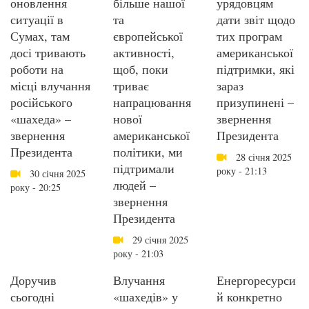
оновлення
більше нашої
урядовцям
ситуації в
та
дати звіт щодо
Сумах, там
європейської
тих програм
досі тривають
активності,
американської
роботи на
щоб, поки
підтримки, які
місці влучання
триває
зараз
російського
напрацювання
призупинені –
«шахеда» –
нової
звернення
звернення
американської
Президента
Президента
політики, ми
28 січня 2025
підтримали
року - 21:13
30 січня 2025
людей –
року - 20:25
звернення
Президента
29 січня 2025
року - 21:03
Доручив
Влучання
Енергоресурси
сьогодні
«шахедів» у
й конкретно