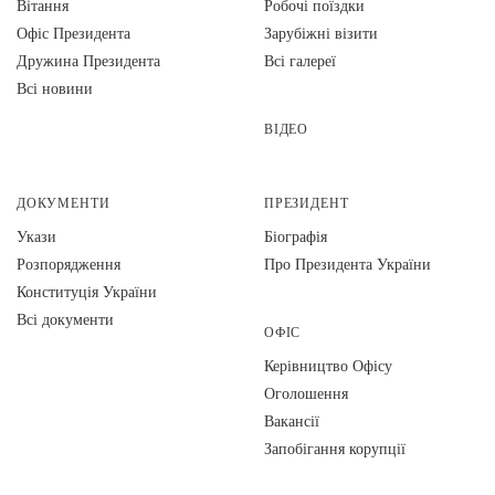
Вiтання
Робочі поїздки
Офіс Президента
Зарубіжні візити
Дружина Президента
Всі галереї
Всі новини
ВІДЕО
ДОКУМЕНТИ
ПРЕЗИДЕНТ
Укази
Біографія
Розпорядження
Про Президента України
Конституція України
Всі документи
ОФІС
Керівництво Офісу
Оголошення
Вакансії
Запобігання корупції