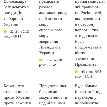
Володимира
працювати
пропагандистів,
Зеленського з
разом з
які працюють
нагоди Дня
американцями,
на Росію, осіб,
Соборності
щоб досягти
які перейшли
України
миру,
на сторону
справжнього
ворога, і тих,
22 січня 2025
миру –
хто допомагає
року - 09:14
звернення
Росії
Президента
продовжувати
України
війну –
звернення
20 січня 2025
Президента
року - 20:45
19 січня 2025
року - 15:11
Кожен, хто
Працюємо над
Буде більше
стає на шлях
більшими
інвестицій від
проти України,
закупівлями та
партнерів у
проти закону в
над більшими
виробництво