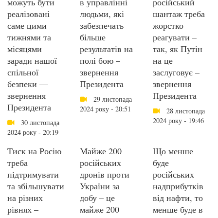
можуть бути
в управлінні
російський
реалізовані
людьми, які
шантаж треба
саме цими
забезпечать
жорстко
тижнями та
більше
реагувати –
місяцями
результатів на
так, як Путін
заради нашої
полі бою –
на це
спільної
звернення
заслуговує –
безпеки —
Президента
звернення
звернення
Президента
29 листопада
Президента
2024 року - 20:51
28 листопада
2024 року - 19:46
30 листопада
2024 року - 20:19
Тиск на Росію
Майже 200
Що менше
треба
російських
буде
підтримувати
дронів проти
російських
та збільшувати
України за
надприбутків
на різних
добу – це
від нафти, то
рівнях –
майже 200
менше буде в