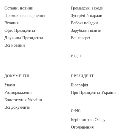
Останні новини
Громадські заходи
Промови та звернення
Зустрічі й наради
Вiтання
Робочі поїздки
Офіс Президента
Зарубіжні візити
Дружина Президента
Всі галереї
Всі новини
ВІДЕО
ДОКУМЕНТИ
ПРЕЗИДЕНТ
Укази
Біографія
Розпорядження
Про Президента України
Конституція України
Всі документи
ОФІС
Керівництво Офісу
Оголошення