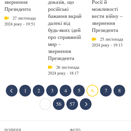
звернення
доказів, що
Росії й
Президента
російські
можливості
бажання вкрай
вести війну –
27 листопада
далекі від
звернення
2024 року - 19:51
будь-яких ідей
Президента
про справжній
25 листопада
мир –
2024 року - 19:13
звернення
Президента
26 листопада
2024 року - 18:17
1
2
3
4
5
6
7
8
...
56
57
НОВИНИ
ФОТО