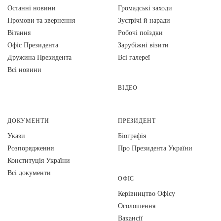
Останні новини
Громадські заходи
Промови та звернення
Зустрічі й наради
Вiтання
Робочі поїздки
Офіс Президента
Зарубіжні візити
Дружина Президента
Всі галереї
Всі новини
ВІДЕО
ДОКУМЕНТИ
ПРЕЗИДЕНТ
Укази
Біографія
Розпорядження
Про Президента України
Конституція України
Всі документи
ОФІС
Керівництво Офісу
Оголошення
Вакансії