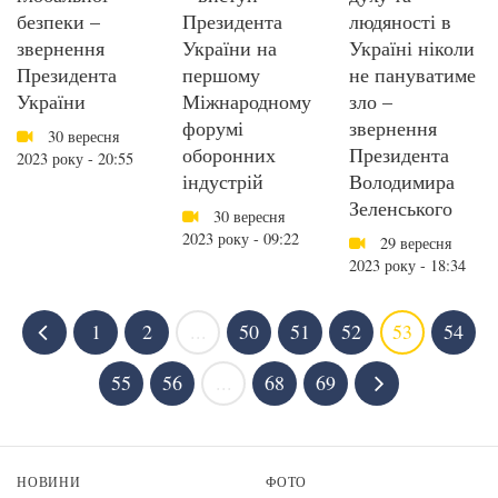
безпеки –
Президента
людяності в
звернення
України на
Україні ніколи
Президента
першому
не пануватиме
України
Міжнародному
зло –
форумі
звернення
30 вересня
оборонних
Президента
2023 року - 20:55
індустрій
Володимира
Зеленського
30 вересня
2023 року - 09:22
29 вересня
2023 року - 18:34
1
2
...
50
51
52
53
54
55
56
...
68
69
НОВИНИ
ФОТО