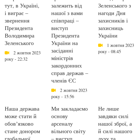
тут, в Україні,
залежить від
Зеленського з
і виграє –
нашої з вами
нагоди Дня
звернення
співпраці –
захисників і
Президента
виступ
захисниць
Володимира
Президента
України
Зеленського
України на
1 жовтня 2023
засіданні
року - 08:45
2 жовтня 2023
міністрів
року - 22:32
закордонних
справ держав –
членів ЄС
2 жовтня 2023
року - 15:56
Наша держава
Ми закладаємо
Не лише
може стати й
основу
завдяки силі
обовʼязково
арсеналу
нашої зброї, а
стане донором
вільного світу
й силі нашого
глобальної
– виступ
духу та