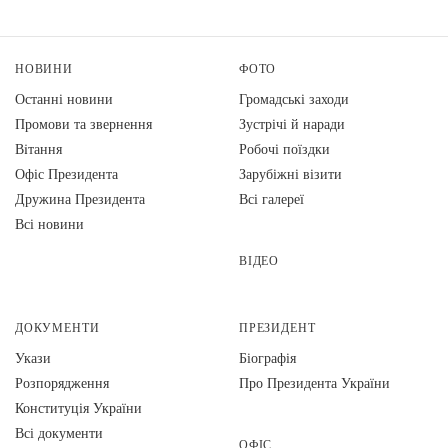
НОВИНИ
ФОТО
Останні новини
Громадські заходи
Промови та звернення
Зустрічі й наради
Вiтання
Робочі поїздки
Офіс Президента
Зарубіжні візити
Дружина Президента
Всі галереї
Всі новини
ВІДЕО
ДОКУМЕНТИ
ПРЕЗИДЕНТ
Укази
Біографія
Розпорядження
Про Президента України
Конституція України
Всі документи
ОФІС