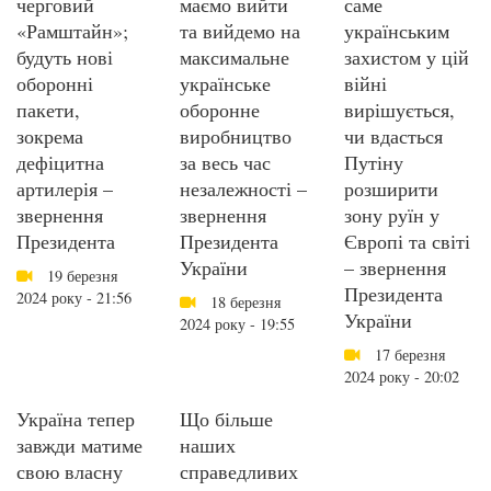
черговий
маємо вийти
саме
«Рамштайн»;
та вийдемо на
українським
будуть нові
максимальне
захистом у цій
оборонні
українське
війні
пакети,
оборонне
вирішується,
зокрема
виробництво
чи вдасться
дефіцитна
за весь час
Путіну
артилерія –
незалежності –
розширити
звернення
звернення
зону руїн у
Президента
Президента
Європі та світі
України
– звернення
19 березня
Президента
2024 року - 21:56
18 березня
України
2024 року - 19:55
17 березня
2024 року - 20:02
Україна тепер
Що більше
завжди матиме
наших
свою власну
справедливих