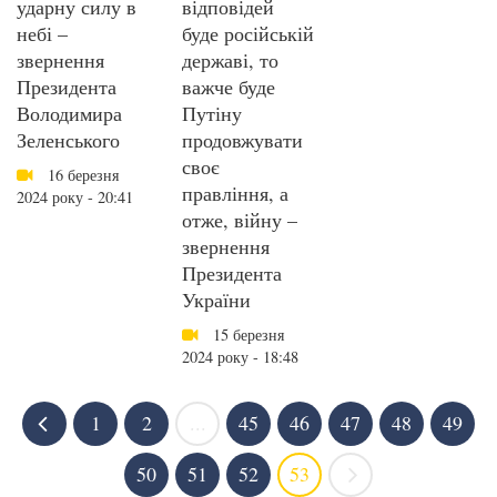
ударну силу в
відповідей
небі –
буде російській
звернення
державі, то
Президента
важче буде
Володимира
Путіну
Зеленського
продовжувати
своє
16 березня
правління, а
2024 року - 20:41
отже, війну –
звернення
Президента
України
15 березня
2024 року - 18:48
1
2
...
45
46
47
48
49
50
51
52
53