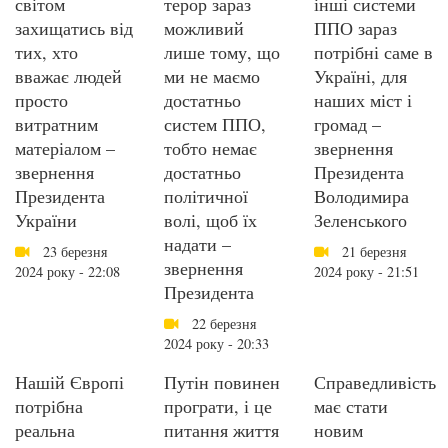
світом
терор зараз
інші системи
захищатись від
можливий
ППО зараз
тих, хто
лише тому, що
потрібні саме в
вважає людей
ми не маємо
Україні, для
просто
достатньо
наших міст і
витратним
систем ППО,
громад –
матеріалом –
тобто немає
звернення
звернення
достатньо
Президента
Президента
політичної
Володимира
України
волі, щоб їх
Зеленського
надати –
23 березня
21 березня
звернення
2024 року - 22:08
2024 року - 21:51
Президента
22 березня
2024 року - 20:33
Нашій Європі
Путін повинен
Справедливість
потрібна
програти, і це
має стати
реальна
питання життя
новим