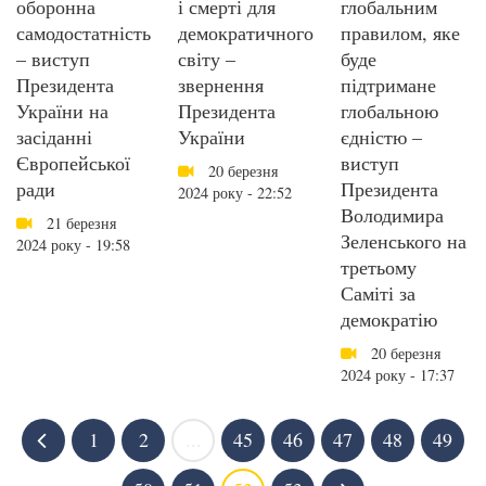
оборонна
і смерті для
глобальним
самодостатність
демократичного
правилом, яке
– виступ
світу –
буде
Президента
звернення
підтримане
України на
Президента
глобальною
засіданні
України
єдністю –
Європейської
виступ
20 березня
ради
Президента
2024 року - 22:52
Володимира
21 березня
Зеленського на
2024 року - 19:58
третьому
Саміті за
демократію
20 березня
2024 року - 17:37
1
2
...
45
46
47
48
49