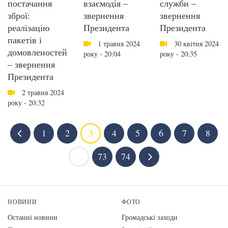
постачання
взаємодія –
служби –
зброї:
звернення
звернення
реалізацію
Президента
Президента
пакетів і
1 травня 2024
30 квітня 2024
домовленостей
року - 20:04
року - 20:35
– звернення
Президента
2 травня 2024
року - 20:32
1
2
3
4
5
6
7
8
...
73
74
НОВИНИ
ФОТО
Останні новини
Громадські заходи