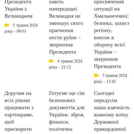
Президента
навіть
присвячений
України з
напередодні
ситуації на
Великоднем
Великодня не
Хмельниччині:
зменшує свого
безпека, захист
5 травня 2024
прагнення
регіону,
року - 09:01
нести руїни –
внесок в
звернення
оборону всієї
Президента
України –
звернення
4 травня 2024
Президента
року - 21:12
3 травня 2024
року - 13:42
Доручив на
Готуємо ще сім
Сьогодні
всіх рівнях
безпекових
передусім
працювати з
документів для
наша вдячність
партнерами,
України: зброя,
кожному воїну
щоб
фінанси,
Державної
прискорити
політична
прикордонної