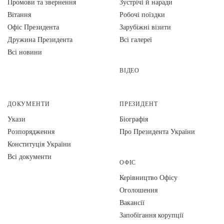
Промови та звернення
Зустрічі й наради
Вiтання
Робочі поїздки
Офіс Президента
Зарубіжні візити
Дружина Президента
Всі галереї
Всі новини
ВІДЕО
ДОКУМЕНТИ
ПРЕЗИДЕНТ
Укази
Біографія
Розпорядження
Про Президента України
Конституція України
Всі документи
ОФІС
Керівництво Офісу
Оголошення
Вакансії
Запобігання корупції