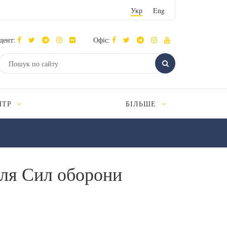
Укр
Eng
дент:
Офіс:
НТР
БІЛЬШЕ
для Сил оборони