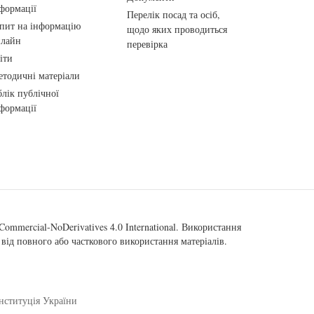
формації
Перелік посад та осіб,
пит на інформацію
щодо яких проводиться
нлайн
перевірка
іти
тодичні матеріали
лік публічної
формації
ommercial-NoDerivatives 4.0 International
. Використання
від повного або часткового використання матеріалів.
нституція України