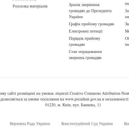
ін
Зразок звернення
Розсилка матеріалів
громадян до Президента
За
України
о
Графік прийому громадян
Зв
Електронні петиції
Ме
Порядок прийому
Об
громадян
ін
Стан опрацювання
звернень громадян
ому сайті розміщені на умовах ліцензії
Creative Commons Attribution-NonC
, дозволяється за умови посилання на
www.president.gov.ua
в незалежності 
01220, м. Київ, вул. Банкова, 11
Верховна Рада України
Конституційний Суд України
Ко