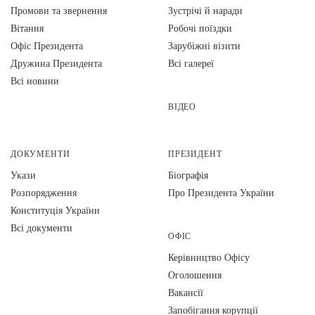
Промови та звернення
Зустрічі й наради
Вiтання
Робочі поїздки
Офіс Президента
Зарубіжні візити
Дружина Президента
Всі галереї
Всі новини
ВІДЕО
ДОКУМЕНТИ
ПРЕЗИДЕНТ
Укази
Біографія
Розпорядження
Про Президента України
Конституція України
Всі документи
ОФІС
Керівництво Офісу
Оголошення
Вакансії
Запобігання корупції