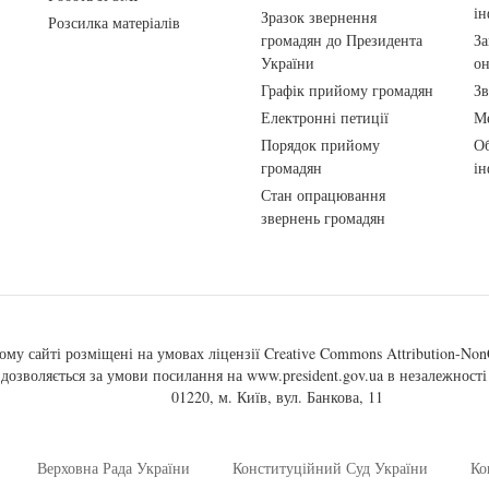
ін
Зразок звернення
Розсилка матеріалів
громадян до Президента
За
України
о
Графік прийому громадян
Зв
Електронні петиції
Ме
Порядок прийому
Об
громадян
ін
Стан опрацювання
звернень громадян
ому сайті розміщені на умовах ліцензії
Creative Commons Attribution-NonC
, дозволяється за умови посилання на
www.president.gov.ua
в незалежності 
01220, м. Київ, вул. Банкова, 11
Верховна Рада України
Конституційний Суд України
Ко