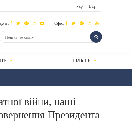
Укр
Eng
дент:
Офіс:
НТР
БІЛЬШЕ
тної війни, наші
– звернення Президента