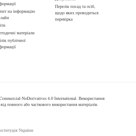
формації
Перелік посад та осіб,
пит на інформацію
щодо яких проводиться
нлайн
перевірка
іти
тодичні матеріали
лік публічної
формації
ommercial-NoDerivatives 4.0 International
. Використання
від повного або часткового використання матеріалів.
нституція України