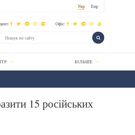
Укр
Eng
дент:
Офіс:
НТР
БІЛЬШЕ
разити 15 російських