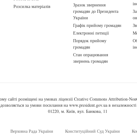
ін
Зразок звернення
Розсилка матеріалів
громадян до Президента
За
України
о
Графік прийому громадян
Зв
Електронні петиції
Ме
Порядок прийому
Об
громадян
ін
Стан опрацювання
звернень громадян
ому сайті розміщені на умовах ліцензії
Creative Commons Attribution-NonC
, дозволяється за умови посилання на
www.president.gov.ua
в незалежності 
01220, м. Київ, вул. Банкова, 11
Верховна Рада України
Конституційний Суд України
Ко