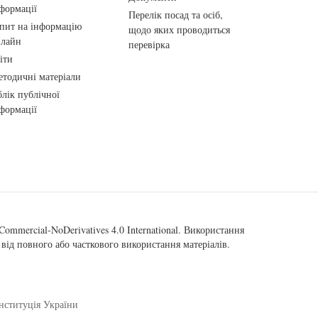
формації
Перелік посад та осіб,
пит на інформацію
щодо яких проводиться
нлайн
перевірка
іти
тодичні матеріали
лік публічної
формації
ommercial-NoDerivatives 4.0 International
. Використання
від повного або часткового використання матеріалів.
нституція України