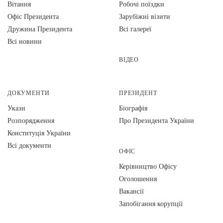
Вiтання
Робочі поїздки
Офіс Президента
Зарубіжні візити
Дружина Президента
Всі галереї
Всі новини
ВІДЕО
ДОКУМЕНТИ
ПРЕЗИДЕНТ
Укази
Біографія
Розпорядження
Про Президента України
Конституція України
Всі документи
ОФІС
Керівництво Офісу
Оголошення
Вакансії
Запобігання корупції