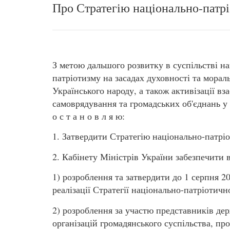
Про Стратегію національно-патр
З метою дальшого розвитку в суспільстві н
патріотизму на засадах духовності та морал
Українського народу, а також активізації вз
самоврядування та громадських об'єднань 
о с т а н о в л я ю:
1. Затвердити Стратегію національно-патріо
2. Кабінету Міністрів України забезпечити 
1) розроблення та затвердити до 1 серпня 2
реалізації Стратегії національно-патріотич
2) розроблення за участю представників дер
організацій громадянського суспільства, пр