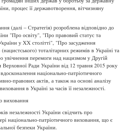
 громадян інших держав у боротьбу за державну
аїни, процес її державотворення, вітчизняну
ння (далі – Стратегія) розроблена відповідно до
їни "Про освіту", "Про правовий статус та
України у XX столітті", "Про засудження
 (нацистського) тоталітарних режимів в Україні та
ро увічнення перемоги над нацизмом у Другій
ви Верховної Ради України від 12 травня 2015 року
 вдосконалення національно-патріотичного
ивно-правових актів, а також на основі аналізу
иховання в Україні за часів її незалежності.
го виховання
ків незалежності України свідчить про
фері національно-патріотичного виховання, що є
альної безпеки України.