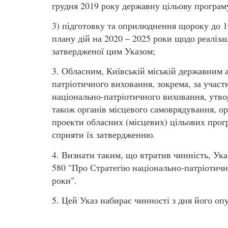
грудня 2019 року державну цільову програ
3) підготовку та оприлюднення щороку до 1
плану дій на 2020 – 2025 роки щодо реаліза
затвердженої цим Указом;
3. Обласним, Київській міській державним а
патріотичного виховання, зокрема, за учас
національно-патріотичного виховання, утво
також органів місцевого самоврядування, ор
проекти обласних (місцевих) цільових прог
сприяти їх затвердженню.
4. Визнати таким, що втратив чинність, Ук
580 "Про Стратегію національно-патріотично
роки".
5. Цей Указ набирає чинності з дня його оп