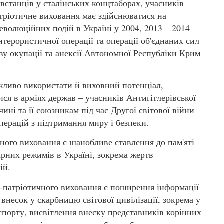
овстанців у сталінських концтаборах, учасників
тріотичне виховання має здійснюватися на
еволюційних подій в Україні у 2004, 2013 – 2014
итерористичної операції та операції об'єднаних сил
ву окупації та анексії Автономної Республіки Крим
жливо використати й виховний потенціал,
лися в арміях держав – учасників Антигітлерівської
чині та її союзникам під час Другої світової війни
перацій з підтримання миру і безпеки.
ого виховання є шанобливе ставлення до пам'яті
арних режимів в Україні, зокрема жертв
ій.
-патріотичного виховання є поширення інформації
внесок у скарбницю світової цивілізації, зокрема у
 спорту, висвітлення внеску представників корінних