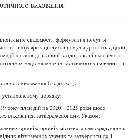
іотичного виховання
аціональної свідомості, формування почуття
ьності, популяризації духовно-культурної спадщини
аємодії органів державної влади, органів місцевого
у питаннях національно-патріотичного виховання п
тичного виховання (додається).
в установленому порядку:
019 року план дій на 2020 – 2025 роки щодо
ного виховання, затвердженої цим Указом;
жавних органів, органів місцевого самоврядування,
овідних вітчизняних учених та затвердити до 1