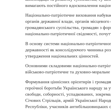
вимагають постійного вдосконалення націо
Національно-патріотичне виховання набуває 
органів державної влади, органів місцевого 
громадянського суспільства, громадян з фо
національно-патріотичної свідомості, почутт
В основу системи національно-патріотичног
державності як консолідуючого чинника роз
утвердження національних цінностей.
Основними складовими національно-патріот
військово-патріотичне та духовно-моральне
Формування ціннісних орієнтирів і громадя
героїчної боротьби Українського народу за 
свободи, соборності, успадкованих, зокрема,
Січових Стрільців, армій Української Народ
Республіки, учасників антибільшовицьких се