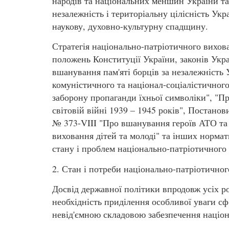
народів та національних меншин України та
незалежність і територіальну цілісність Укр
наукову, духовно-культурну спадщину.
Стратегія національно-патріотичного вихова
положень Конституції України, законів Укра
вшанування пам'яті борців за незалежність 
комуністичного та націонал-соціалістичного
заборону пропаганди їхньої символіки", "П
світовій війні 1939 – 1945 років", Постано
№ 373-VIII "Про вшанування героїв АТО та
виховання дітей та молоді" та інших нормат
стану і проблем національно-патріотичного в
2. Стан і потреби національно-патріотично
Досвід державної політики впродовж усіх ро
необхідність приділення особливої уваги с
невід'ємною складовою забезпечення націон