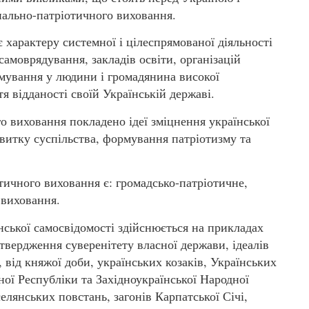
нально-патріотичного виховання.
характеру системної і цілеспрямованої діяльності
самоврядування, закладів освіти, організацій
рмування у людини і громадянина високої
я відданості своїй Українській державі.
о виховання покладено ідеї зміцнення української
витку суспільства, формування патріотизму та
ичного виховання є: громадсько-патріотичне,
 виховання.
нської самосвідомості здійснюється на прикладах
утвердження суверенітету власної держави, ідеалів
 від княжої доби, українських козаків, Українських
ної Республіки та Західноукраїнської Народної
лянських повстань, загонів Карпатської Січі,