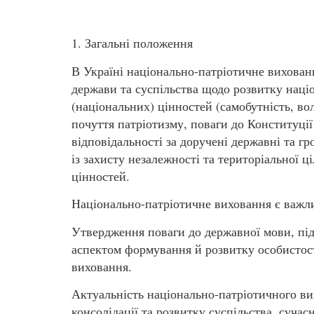
1. Загальні положення
В Україні національно-патріотичне вихованн
держави та суспільства щодо розвитку наці
(національних) цінностей (самобутність, вол
почуття патріотизму, поваги до Конституції 
відповідальності за доручені державні та гр
із захисту незалежності та територіальної ц
цінностей.
Національно-патріотичне виховання є важли
Утвердження поваги до державної мови, під
аспектом формування й розвитку особистос
виховання.
Актуальність національно-патріотичного в
консолідації та розвитку суспільства, суча