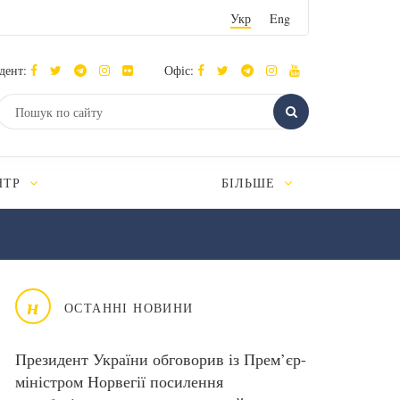
Укр
Eng
дент:
Офіс:
НТР
БІЛЬШЕ
н
ОСТАННІ НОВИНИ
Президент України обговорив із Прем’єр-
міністром Норвегії посилення