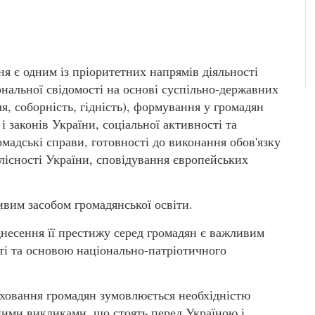
я є одним із пріоритетних напрямів діяльності
ональної свідомості на основі суспільно-державних
я, соборність, гідність), формування у громадян
і законів України, соціальної активності та
омадські справи, готовності до виконання обов'язку
ілісності України, сповідування європейських
вим засобом громадянської освіти.
несення її престижу серед громадян є важливим
ті та основою національно-патріотичного
иховання громадян зумовлюється необхідністю
сними викликами, що стоять перед Україною і