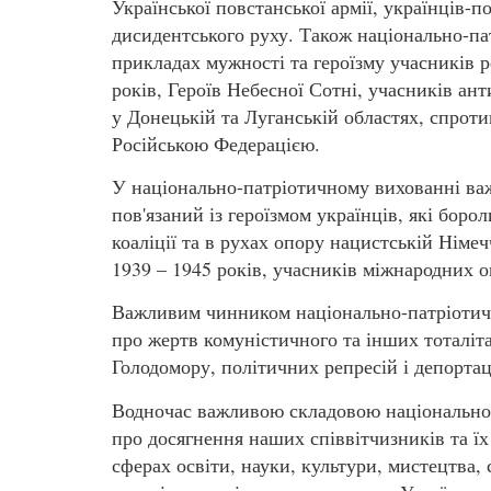
Української повстанської армії, українців-п
дисидентського руху. Також національно-па
прикладах мужності та героїзму учасників р
років, Героїв Небесної Сотні, учасників ант
у Донецькій та Луганській областях, спроти
Російською Федерацією.
У національно-патріотичному вихованні ва
пов'язаний із героїзмом українців, які боро
коаліції та в рухах опору нацистській Німеч
1939 – 1945 років, учасників міжнародних о
Важливим чинником національно-патріотичн
про жертв комуністичного та інших тоталіт
Голодомору, політичних репресій і депортац
Водночас важливою складовою національно
про досягнення наших співвітчизників та їх 
сферах освіти, науки, культури, мистецтва,