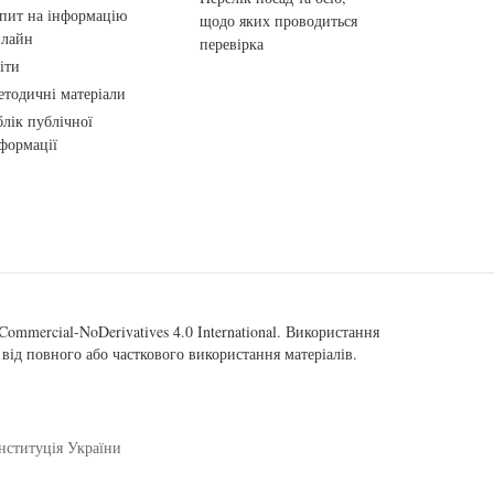
пит на інформацію
щодо яких проводиться
нлайн
перевірка
іти
тодичні матеріали
лік публічної
формації
ommercial-NoDerivatives 4.0 International
. Використання
від повного або часткового використання матеріалів.
нституція України