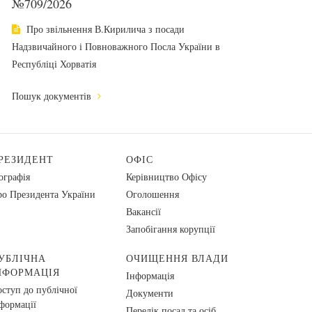
№709/2026
Про звільнення В.Кирилича з посади
Надзвичайного і Повноважного Посла України в
Республіці Хорватія
Пошук документів
РЕЗИДЕНТ
ОФІС
ографія
Керівництво Офісу
о Президента України
Оголошення
Вакансії
Запобігання корупції
УБЛІЧНА
ОЧИЩЕННЯ ВЛАДИ
НФОРМАЦІЯ
Інформація
ступ до публічної
Документи
формації
Перелік посад та осіб,