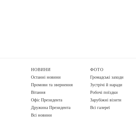
НОВИНИ
ФОТО
Останні новини
Громадські заходи
Промови та звернення
Зустрічі й наради
Вiтання
Робочі поїздки
Офіс Президента
Зарубіжні візити
Дружина Президента
Всі галереї
Всі новини