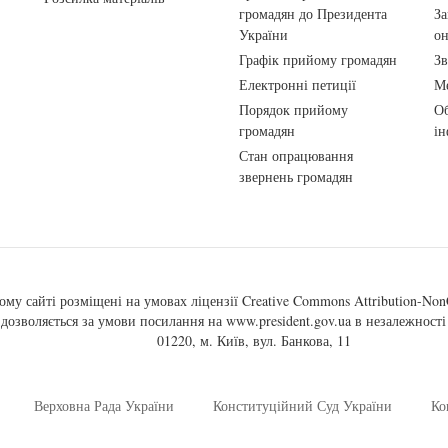
громадян до Президента
За
України
о
Графік прийому громадян
Зв
Електронні петиції
Ме
Порядок прийому
Об
громадян
ін
Стан опрацювання
звернень громадян
ому сайті розміщені на умовах ліцензії
Creative Commons Attribution-NonC
, дозволяється за умови посилання на
www.president.gov.ua
в незалежності 
01220, м. Київ, вул. Банкова, 11
Верховна Рада України
Конституційний Суд України
Ко