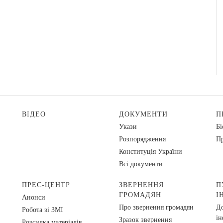
ВІДЕО
ДОКУМЕНТИ
П
Укази
Бі
Розпорядження
Пр
Конституція України
Всі документи
ПРЕС-ЦЕНТР
ЗВЕРНЕННЯ
П
ГРОМАДЯН
І
Анонси
Про звернення громадян
До
Робота зі ЗМІ
ін
Зразок звернення
Розсилка матеріалів