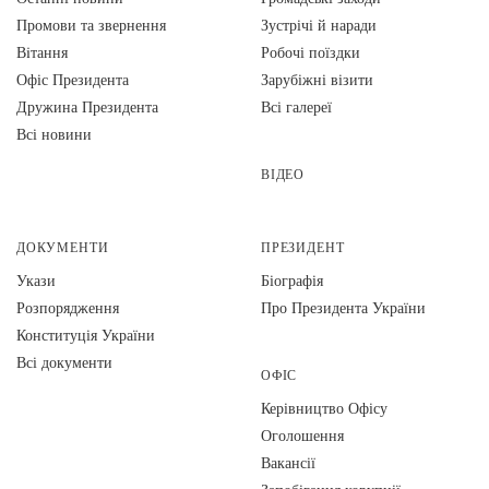
Промови та звернення
Зустрічі й наради
Вiтання
Робочі поїздки
Офіс Президента
Зарубіжні візити
Дружина Президента
Всі галереї
Всі новини
ВІДЕО
ДОКУМЕНТИ
ПРЕЗИДЕНТ
Укази
Біографія
Розпорядження
Про Президента України
Конституція України
Всі документи
ОФІС
Керівництво Офісу
Оголошення
Вакансії