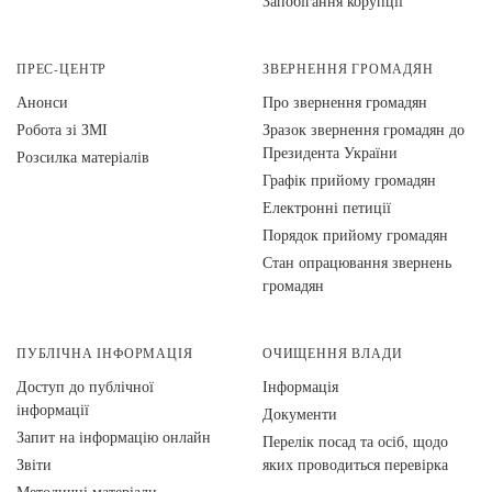
Запобігання корупції
ПРЕС-ЦЕНТР
ЗВЕРНЕННЯ ГРОМАДЯН
Анонси
Про звернення громадян
Робота зі ЗМІ
Зразок звернення громадян до
Президента України
Розсилка матеріалів
Графік прийому громадян
Електронні петиції
Порядок прийому громадян
Стан опрацювання звернень
громадян
ПУБЛІЧНА ІНФОРМАЦІЯ
ОЧИЩЕННЯ ВЛАДИ
Доступ до публічної
Інформація
інформації
Документи
Запит на інформацію онлайн
Перелік посад та осіб, щодо
Звіти
яких проводиться перевірка
Методичні матеріали