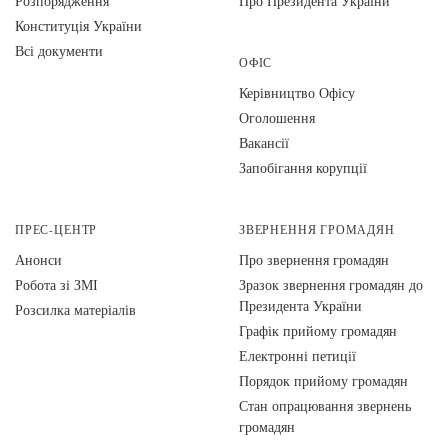
Розпорядження
Про Президента України
Конституція України
Всі документи
ОФІС
Керівництво Офісу
Оголошення
Вакансії
Запобігання корупції
ПРЕС-ЦЕНТР
ЗВЕРНЕННЯ ГРОМАДЯН
Анонси
Про звернення громадян
Робота зі ЗМІ
Зразок звернення громадян до
Президента України
Розсилка матеріалів
Графік прийому громадян
Електронні петиції
Порядок прийому громадян
Стан опрацювання звернень
громадян