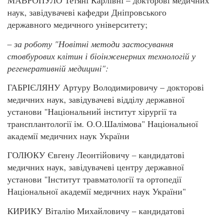
МАВРОПУЛО Тетяні Карлівні – докторові медичних
наук, завідувачеві кафедри Дніпровського
державного медичного університету;
–
за роботу "Новітні методи застосування
стовбурових клітин і біоінженерних технологій у
регенеративній медицині":
ГАБРІЄЛЯНУ Артуру Володимировичу – докторові
медичних наук, завідувачеві відділу державної
установи "Національний інститут хірургії та
трансплантології ім. О.О.Шалімова" Національної
академії медичних наук України
ГОЛЮКУ Євгену Леонтійовичу – кандидатові
медичних наук, завідувачеві центру державної
установи "Інститут травматології та ортопедії
Національної академії медичних наук України"
КИРИКУ Віталію Михайловичу – кандидатові