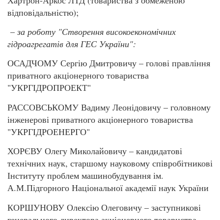
відповідальністю);
–
за роботу "Створення
високоекономічних
гідроагрегатів для ГЕС України":
ОСАДЧОМУ Сергію Дмитровичу – голові правління
приватного акціонерного товариства
"УКРГІДРОПРОЕКТ"
РАССОВСЬКОМУ Вадиму Леонідовичу – головному
інженерові приватного акціонерного товариства
"УКРГІДРОЕНЕРГО"
ХОРЄВУ Олегу Миколайовичу – кандидатові
технічних наук, старшому науковому співробітникові
Інституту проблем машинобудування ім.
А.М.Підгорного Національної академії наук України
КОРШУНОВУ Олексію Олеговичу – заступникові
генерального директора акціонерного товариства