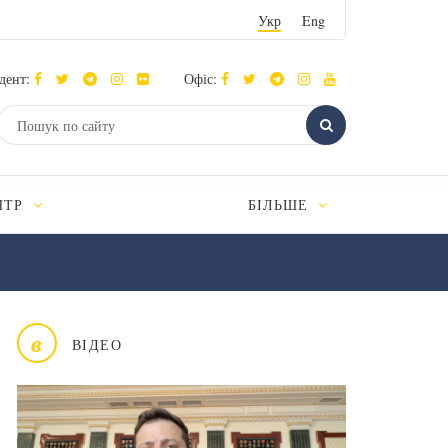
Укр
Eng
дент:
Офіс:
НТР
БІЛЬШЕ
в
ВІДЕО