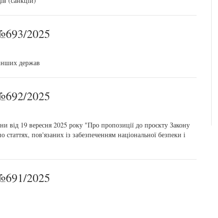
ів (санкцій)"
693/2025
 інших держав
692/2025
ни від 19 вересня 2025 року "Про пропозиції до проєкту Закону
 статтях, пов'язаних із забезпеченням національної безпеки і
691/2025