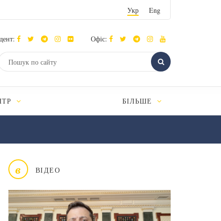
Укр
Eng
дент:
Офіс:
НТР
БІЛЬШЕ
в
ВІДЕО