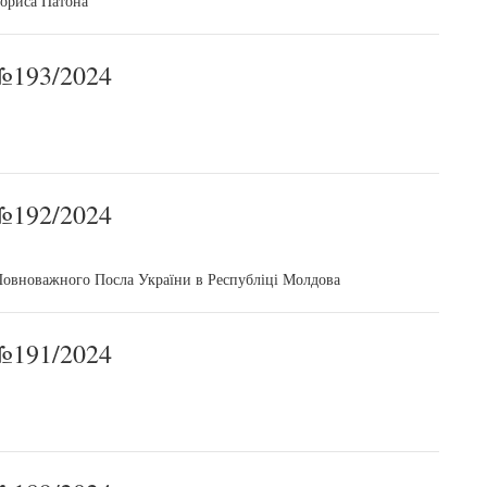
Бориса Патона
193/2024
192/2024
Повноважного Посла України в Республіці Молдова
191/2024