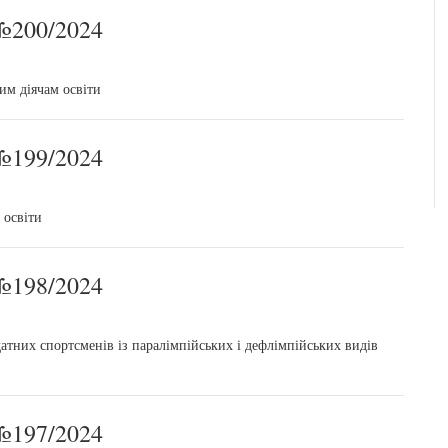
200/2024
им діячам освіти
199/2024
 освіти
198/2024
тних спортсменів із паралімпійських і дефлімпійських видів
197/2024