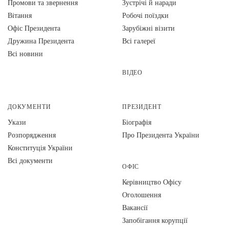
Промови та звернення
Зустрічі й наради
Вiтання
Робочі поїздки
Офіс Президента
Зарубіжні візити
Дружина Президента
Всі галереї
Всі новини
ВІДЕО
ДОКУМЕНТИ
ПРЕЗИДЕНТ
Укази
Біографія
Розпорядження
Про Президента України
Конституція України
Всі документи
ОФІС
Керівництво Офісу
Оголошення
Вакансії
Запобігання корупції