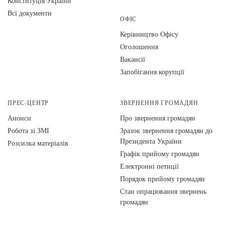
Конституція України
Всі документи
ОФІС
Керівництво Офісу
Оголошення
Вакансії
Запобігання корупції
ПРЕС-ЦЕНТР
ЗВЕРНЕННЯ ГРОМАДЯН
Анонси
Про звернення громадян
Робота зі ЗМІ
Зразок звернення громадян до
Президента України
Розсилка матеріалів
Графік прийому громадян
Електронні петиції
Порядок прийому громадян
Стан опрацювання звернень
громадян