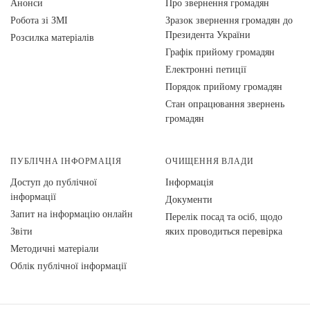
Анонси
Про звернення громадян
Робота зі ЗМІ
Зразок звернення громадян до
Президента України
Розсилка матеріалів
Графік прийому громадян
Електронні петиції
Порядок прийому громадян
Стан опрацювання звернень
громадян
ПУБЛІЧНА ІНФОРМАЦІЯ
ОЧИЩЕННЯ ВЛАДИ
Доступ до публічної
Інформація
інформації
Документи
Запит на інформацію онлайн
Перелік посад та осіб, щодо
Звіти
яких проводиться перевірка
Методичні матеріали
Облік публічної інформації