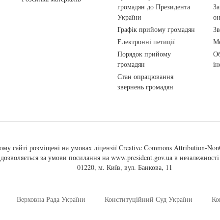
громадян до Президента
За
України
о
Графік прийому громадян
Зв
Електронні петиції
Ме
Порядок прийому
Об
громадян
ін
Стан опрацювання
звернень громадян
ому сайті розміщені на умовах ліцензії
Creative Commons Attribution-NonC
, дозволяється за умови посилання на
www.president.gov.ua
в незалежності 
01220, м. Київ, вул. Банкова, 11
Верховна Рада України
Конституційний Суд України
Ко