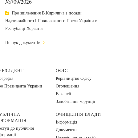
№709/2026
Про звільнення В.Кирилича з посади
Надзвичайного і Повноважного Посла України в
Республіці Хорватія
Пошук документів
РЕЗИДЕНТ
ОФІС
ографія
Керівництво Офісу
о Президента України
Оголошення
Вакансії
Запобігання корупції
УБЛІЧНА
ОЧИЩЕННЯ ВЛАДИ
НФОРМАЦІЯ
Інформація
ступ до публічної
Документи
формації
Перелік посад та осіб,