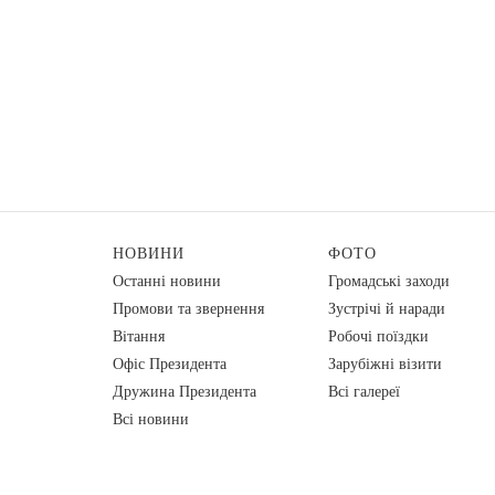
НОВИНИ
ФОТО
Останні новини
Громадські заходи
Промови та звернення
Зустрічі й наради
Вiтання
Робочі поїздки
Офіс Президента
Зарубіжні візити
Дружина Президента
Всі галереї
Всі новини