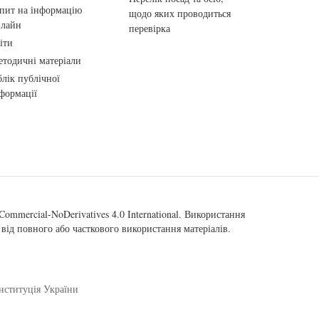
пит на інформацію
щодо яких проводиться
нлайн
перевірка
іти
тодичні матеріали
лік публічної
формації
ommercial-NoDerivatives 4.0 International
. Використання
від повного або часткового використання матеріалів.
нституція України