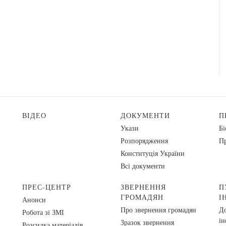
ВІДЕО
ДОКУМЕНТИ
П
Укази
Бі
Розпорядження
Пр
Конституція України
Всі документи
ПРЕС-ЦЕНТР
ЗВЕРНЕННЯ
П
ГРОМАДЯН
І
Анонси
Про звернення громадян
До
Робота зі ЗМІ
ін
Зразок звернення
Розсилка матеріалів