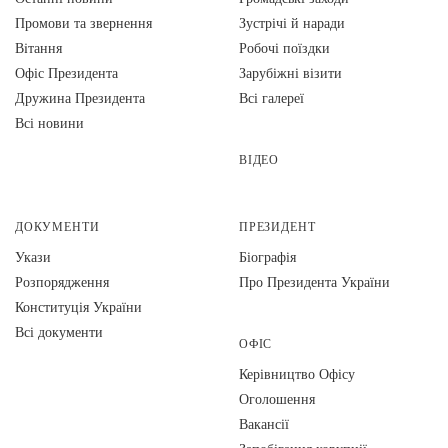
Промови та звернення
Зустрічі й наради
Вiтання
Робочі поїздки
Офіс Президента
Зарубіжні візити
Дружина Президента
Всі галереї
Всі новини
ВІДЕО
ДОКУМЕНТИ
ПРЕЗИДЕНТ
Укази
Біографія
Розпорядження
Про Президента України
Конституція України
Всі документи
ОФІС
Керівництво Офісу
Оголошення
Вакансії