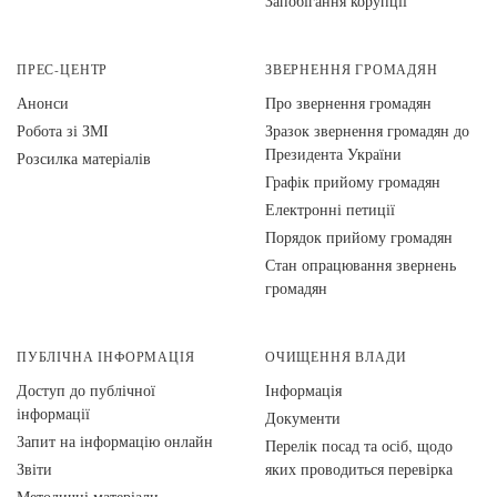
Запобігання корупції
ПРЕС-ЦЕНТР
ЗВЕРНЕННЯ ГРОМАДЯН
Анонси
Про звернення громадян
Робота зі ЗМІ
Зразок звернення громадян до
Президента України
Розсилка матеріалів
Графік прийому громадян
Електронні петиції
Порядок прийому громадян
Стан опрацювання звернень
громадян
ПУБЛІЧНА ІНФОРМАЦІЯ
ОЧИЩЕННЯ ВЛАДИ
Доступ до публічної
Інформація
інформації
Документи
Запит на інформацію онлайн
Перелік посад та осіб, щодо
Звіти
яких проводиться перевірка
Методичні матеріали