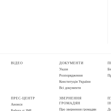
ВІДЕО
ДОКУМЕНТИ
П
Укази
Бі
Розпорядження
Пр
Конституція України
Всі документи
ПРЕС-ЦЕНТР
ЗВЕРНЕННЯ
П
ГРОМАДЯН
І
Анонси
Про звернення громадян
До
Робота зі ЗМІ