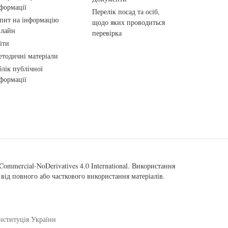
формації
Перелік посад та осіб,
пит на інформацію
щодо яких проводиться
нлайн
перевірка
іти
тодичні матеріали
лік публічної
формації
ommercial-NoDerivatives 4.0 International
. Використання
від повного або часткового використання матеріалів.
нституція України