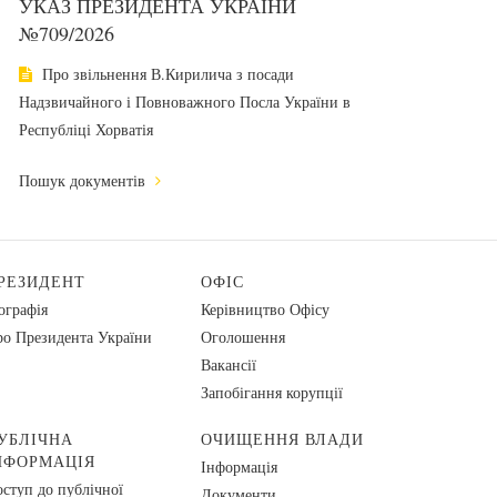
УКАЗ ПРЕЗИДЕНТА УКРАЇНИ
№709/2026
Про звільнення В.Кирилича з посади
Надзвичайного і Повноважного Посла України в
Республіці Хорватія
Пошук документів
РЕЗИДЕНТ
ОФІС
ографія
Керівництво Офісу
о Президента України
Оголошення
Вакансії
Запобігання корупції
УБЛІЧНА
ОЧИЩЕННЯ ВЛАДИ
НФОРМАЦІЯ
Інформація
ступ до публічної
Документи