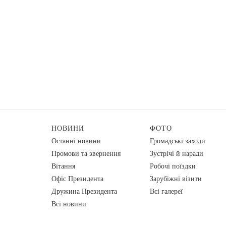
НОВИНИ
ФОТО
Останні новини
Громадські заходи
Промови та звернення
Зустрічі й наради
Вiтання
Робочі поїздки
Офіс Президента
Зарубіжні візити
Дружина Президента
Всі галереї
Всі новини