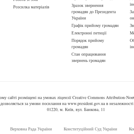
ін
Зразок звернення
Розсилка матеріалів
громадян до Президента
За
України
о
Графік прийому громадян
Зв
Електронні петиції
Ме
Порядок прийому
Об
громадян
ін
Стан опрацювання
звернень громадян
ому сайті розміщені на умовах ліцензії
Creative Commons Attribution-NonC
, дозволяється за умови посилання на
www.president.gov.ua
в незалежності 
01220, м. Київ, вул. Банкова, 11
Верховна Рада України
Конституційний Суд України
Ко