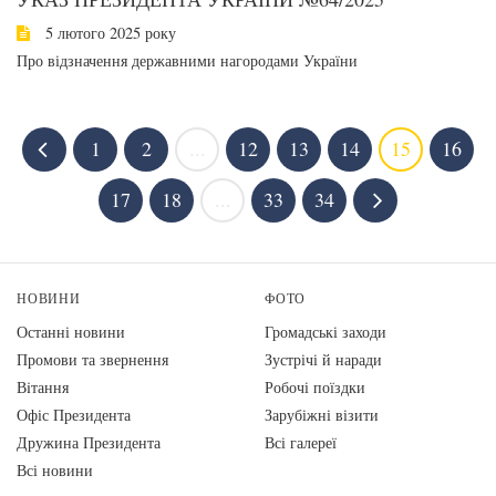
5 лютого 2025 року
Про відзначення державними нагородами України
1
2
...
12
13
14
15
16
17
18
...
33
34
НОВИНИ
ФОТО
Останні новини
Громадські заходи
Промови та звернення
Зустрічі й наради
Вiтання
Робочі поїздки
Офіс Президента
Зарубіжні візити
Дружина Президента
Всі галереї
Всі новини