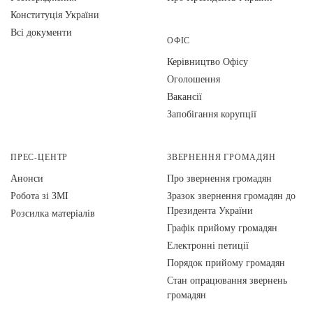
Конституція України
Всі документи
ОФІС
Керівництво Офісу
Оголошення
Вакансії
Запобігання корупції
ПРЕС-ЦЕНТР
ЗВЕРНЕННЯ ГРОМАДЯН
Анонси
Про звернення громадян
Робота зі ЗМІ
Зразок звернення громадян до
Президента України
Розсилка матеріалів
Графік прийому громадян
Електронні петиції
Порядок прийому громадян
Стан опрацювання звернень
громадян