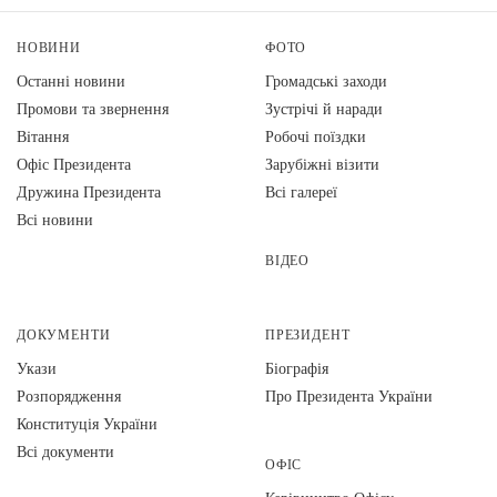
НОВИНИ
ФОТО
Останні новини
Громадські заходи
Промови та звернення
Зустрічі й наради
Вiтання
Робочі поїздки
Офіс Президента
Зарубіжні візити
Дружина Президента
Всі галереї
Всі новини
ВІДЕО
ДОКУМЕНТИ
ПРЕЗИДЕНТ
Укази
Біографія
Розпорядження
Про Президента України
Конституція України
Всі документи
ОФІС