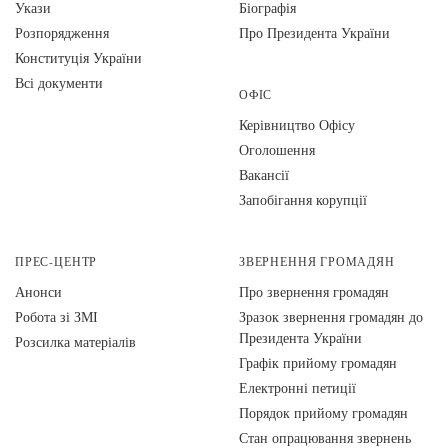
Укази
Біографія
Розпорядження
Про Президента України
Конституція України
Всі документи
ОФІС
Керівництво Офісу
Оголошення
Вакансії
Запобігання корупції
ПРЕС-ЦЕНТР
ЗВЕРНЕННЯ ГРОМАДЯН
Анонси
Про звернення громадян
Робота зі ЗМІ
Зразок звернення громадян до
Президента України
Розсилка матеріалів
Графік прийому громадян
Електронні петиції
Порядок прийому громадян
Стан опрацювання звернень