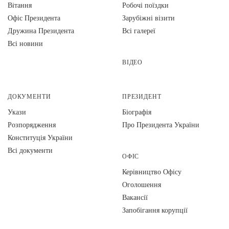
Вiтання
Робочі поїздки
Офіс Президента
Зарубіжні візити
Дружина Президента
Всі галереї
Всі новини
ВІДЕО
ДОКУМЕНТИ
ПРЕЗИДЕНТ
Укази
Біографія
Розпорядження
Про Президента України
Конституція України
Всі документи
ОФІС
Керівництво Офісу
Оголошення
Вакансії
Запобігання корупції