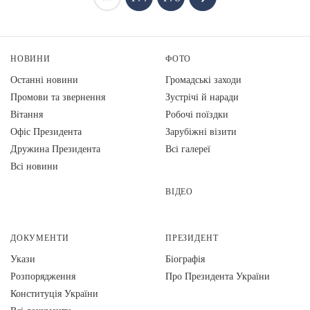
НОВИНИ
ФОТО
Останні новини
Громадські заходи
Промови та звернення
Зустрічі й наради
Вiтання
Робочі поїздки
Офіс Президента
Зарубіжні візити
Дружина Президента
Всі галереї
Всі новини
ВІДЕО
ДОКУМЕНТИ
ПРЕЗИДЕНТ
Укази
Біографія
Розпорядження
Про Президента України
Конституція України