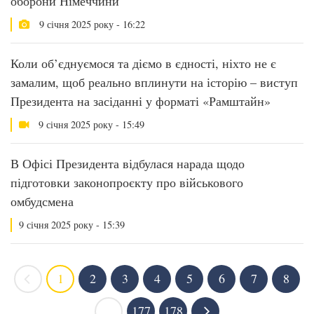
оборони Німеччини
9 січня 2025 року - 16:22
Коли об’єднуємося та діємо в єдності, ніхто не є
замалим, щоб реально вплинути на історію – виступ
Президента на засіданні у форматі «Рамштайн»
9 січня 2025 року - 15:49
В Офісі Президента відбулася нарада щодо
підготовки законопроєкту про військового
омбудсмена
9 січня 2025 року - 15:39
1
2
3
4
5
6
7
8
...
177
178