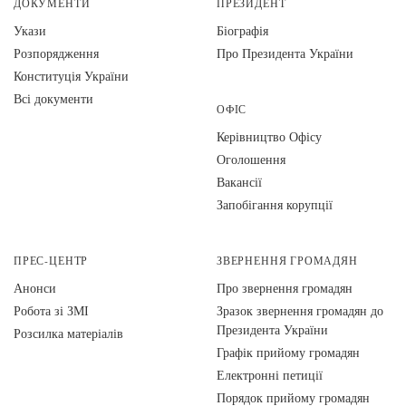
ДОКУМЕНТИ
ПРЕЗИДЕНТ
Укази
Біографія
Розпорядження
Про Президента України
Конституція України
Всі документи
ОФІС
Керівництво Офісу
Оголошення
Вакансії
Запобігання корупції
ПРЕС-ЦЕНТР
ЗВЕРНЕННЯ ГРОМАДЯН
Анонси
Про звернення громадян
Робота зі ЗМІ
Зразок звернення громадян до
Президента України
Розсилка матеріалів
Графік прийому громадян
Електронні петиції
Порядок прийому громадян