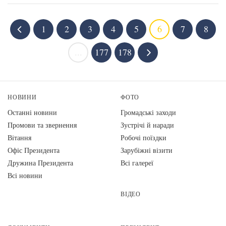
1
2
3
4
5
6
7
8
...
177
178
НОВИНИ
ФОТО
Останні новини
Громадські заходи
Промови та звернення
Зустрічі й наради
Вiтання
Робочі поїздки
Офіс Президента
Зарубіжні візити
Дружина Президента
Всі галереї
Всі новини
ВІДЕО