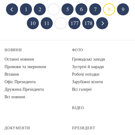
1
2
...
5
6
7
8
9
10
11
...
177
178
НОВИНИ
ФОТО
Останні новини
Громадські заходи
Промови та звернення
Зустрічі й наради
Вiтання
Робочі поїздки
Офіс Президента
Зарубіжні візити
Дружина Президента
Всі галереї
Всі новини
ВІДЕО
ДОКУМЕНТИ
ПРЕЗИДЕНТ