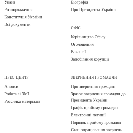
Укази
Біографія
Розпорядження
Про Президента України
Конституція України
Всі документи
ОФІС
Керівництво Офісу
Оголошення
Вакансії
Запобігання корупції
ПРЕС-ЦЕНТР
ЗВЕРНЕННЯ ГРОМАДЯН
Анонси
Про звернення громадян
Робота зі ЗМІ
Зразок звернення громадян до
Президента України
Розсилка матеріалів
Графік прийому громадян
Електронні петиції
Порядок прийому громадян
Стан опрацювання звернень