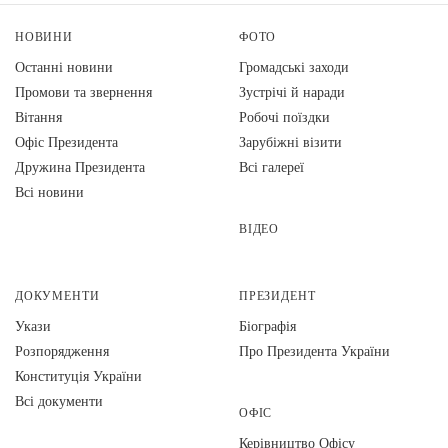
НОВИНИ
ФОТО
Останні новини
Громадські заходи
Промови та звернення
Зустрічі й наради
Вiтання
Робочі поїздки
Офіс Президента
Зарубіжні візити
Дружина Президента
Всі галереї
Всі новини
ВІДЕО
ДОКУМЕНТИ
ПРЕЗИДЕНТ
Укази
Біографія
Розпорядження
Про Президента України
Конституція України
Всі документи
ОФІС
Керівництво Офісу