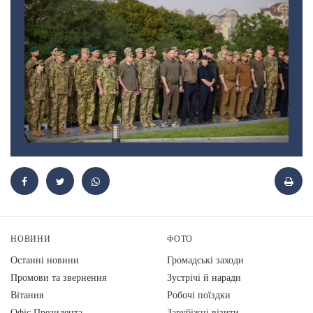
НОВИНИ
ФОТО
Останні новини
Громадські заходи
Промови та звернення
Зустрічі й наради
Вiтання
Робочі поїздки
Офіс Президента
Зарубіжні візити