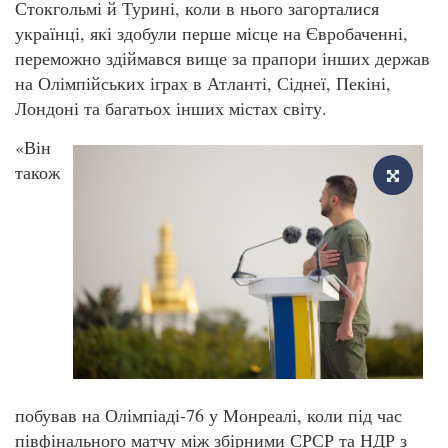
Стокгольмі й Турині, коли в нього загорталися
українці, які здобули перше місце на Євробаченні,
переможно здіймався вище за прапори інших держав
на Олімпійських іграх в Атланті, Сіднеї, Пекіні,
Лондоні та багатьох інших містах світу.
«Він
також
побував на Олімпіаді-76 у Монреалі, коли під час
півфінального матчу між збірними СРСР та НДР з