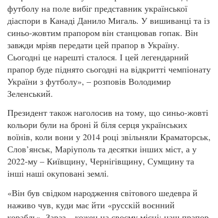
футболу на поле вибіг представник української
діаспори в Канаді Данило Мигаль. У вишиванці та із
синьо-жовтим прапором він станцював гопак. Він
завжди мріяв передати цей прапор в Україну.
Сьогодні це нарешті сталося. І цей легендарний
прапор буде піднято сьогодні на відкритті чемпіонату
України з футболу», – розповів Володимир
Зеленський.
Президент також наголосив на тому, що синьо-жовті
кольори були на броні й біля серця українських
воїнів, коли вони у 2014 році звільняли Краматорськ,
Слов’янськ, Маріуполь та десятки інших міст, а у
2022-му – Київщину, Чернігівщину, Сумщину та
інші наші окуповані землі.
«Він був свідком народження світового шедевра й
наживо чув, куди має йти «русскій воєнний
корабль». Зараз – кожен на своєму місці: наш прапор