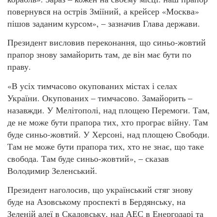
повернувся на острів Зміїний, а крейсер «Москва»
пішов заданим курсом», – зазначив Глава держави.
Президент висловив переконання, що синьо-жовтий
прапор знову замайорить там, де він має бути по
праву.
«В усіх тимчасово окупованих містах і селах
України. Окупованих – тимчасово. Замайорить –
назавжди. У Мелітополі, над площею Перемоги. Там,
де не може бути прапора тих, хто програє війну. Там
буде синьо-жовтий. У Херсоні, над площею Свободи.
Там не може бути прапора тих, хто не знає, що таке
свобода. Там буде синьо-жовтий», – сказав
Володимир Зеленський.
Президент наголосив, що український стяг знову
буде на Азовському проспекті в Бердянську, на
Зеленій алеї в Скадовську, над АЕС в Енергодарі та