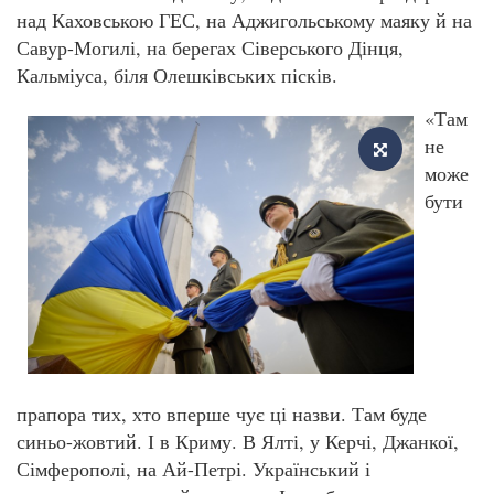
над Каховською ГЕС, на Аджигольському маяку й на
Савур-Могилі, на берегах Сіверського Дінця,
Кальміуса, біля Олешківських пісків.
«Там
не
може
бути
прапора тих, хто вперше чує ці назви. Там буде
синьо-жовтий. І в Криму. В Ялті, у Керчі, Джанкої,
Сімферополі, на Ай-Петрі. Український і