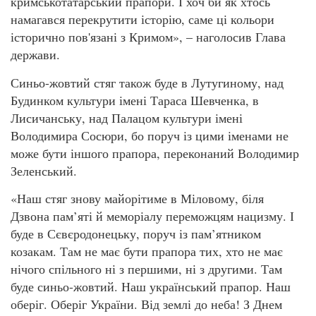
кримськотатарський прапори. І хоч би як хтось
намагався перекрутити історію, саме ці кольори
історично пов'язані з Кримом», – наголосив Глава
держави.
Синьо-жовтий стяг також буде в Лутугиному, над
Будинком культури імені Тараса Шевченка, в
Лисичанську, над Палацом культури імені
Володимира Сосюри, бо поруч із цими іменами не
може бути іншого прапора, переконаний Володимир
Зеленський.
«Наш стяг знову майорітиме в Міловому, біля
Дзвона пам’яті й меморіалу переможцям нацизму. І
буде в Сєвєродонецьку, поруч із пам’ятником
козакам. Там не має бути прапора тих, хто не має
нічого спільного ні з першими, ні з другими. Там
буде синьо-жовтий. Наш український прапор. Наш
оберіг. Оберіг України. Від землі до неба! З Днем