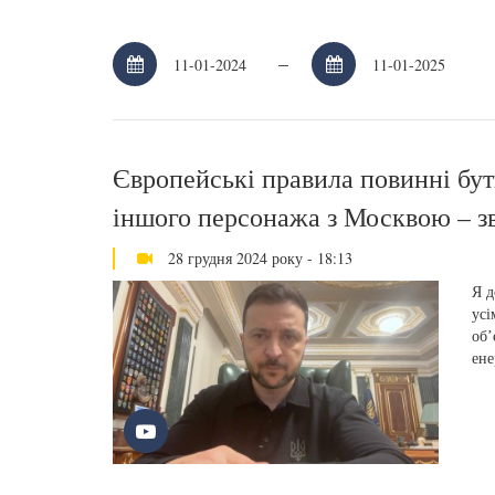
–
Європейські правила повинні бут
іншого персонажа з Москвою – з
28 грудня 2024 року - 18:13
Я д
усі
обʼ
ене