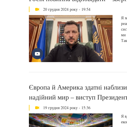
20 грудня 2024 року - 19:54
Я х
реа
сис
ми 
Так
Європа й Америка здатні наблизи
надійний мир – виступ Президент
19 грудня 2024 року - 15:36
Я в
еко