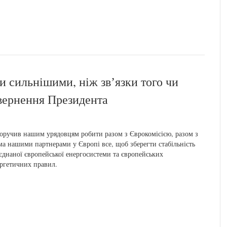
и сильнішими, ніж звʼязки того чи
вернення Президента
оручив нашим урядовцям робити разом з Єврокомісією, разом з
ма нашими партнерами у Європі все, щоб зберегти стабільність
єднаної європейської енергосистеми та європейських
ргетичних правил.