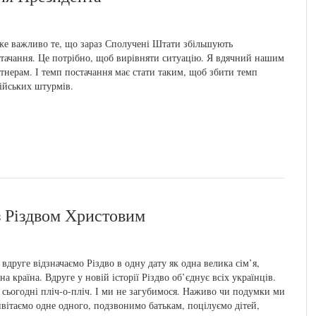
е важливо те, що зараз Сполучені Штати збільшують
тачання. Це потрібно, щоб вирівняти ситуацію. Я вдячний нашим
тнерам. І темп постачання має стати таким, щоб збити темп
ійських штурмів.
з Різдвом Христовим
вдруге відзначаємо Різдво в одну дату як одна велика сім’я,
на країна. Вдруге у новій історії Різдво об’єднує всіх українців.
сьогодні пліч-о-пліч. І ми не загубимося. Наживо чи подумки ми
вітаємо одне одного, подзвонимо батькам, поцілуємо дітей,