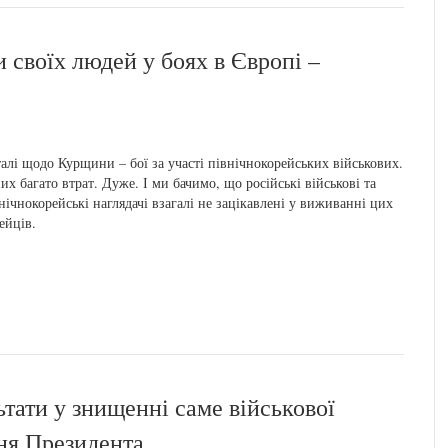
 своїх людей у боях в Європі –
алі щодо Курщини – бої за участі північнокорейських військових.
их багато втрат. Дуже. І ми бачимо, що російські військові та
нічнокорейські наглядачі взагалі не зацікавлені у виживанні цих
ейців.
ьтати у знищенні саме військової
ня Президента