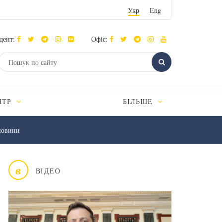
Укр
Eng
дент:
Офіс:
НТР
БІЛЬШЕ
новини
в
ВІДЕО