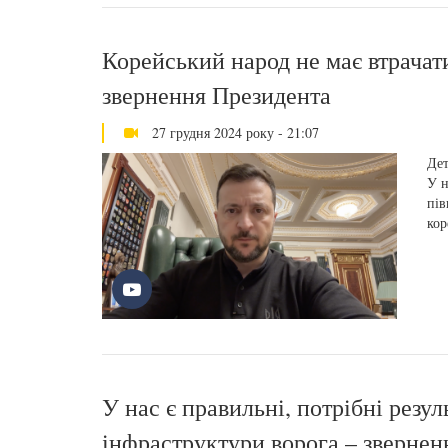
Корейський народ не має втрачати
звернення Президента
27 грудня 2024 року - 21:07
Дет
У н
пів
кор
У нас є правильні, потрібні резул
інфраструктури ворога – звернен