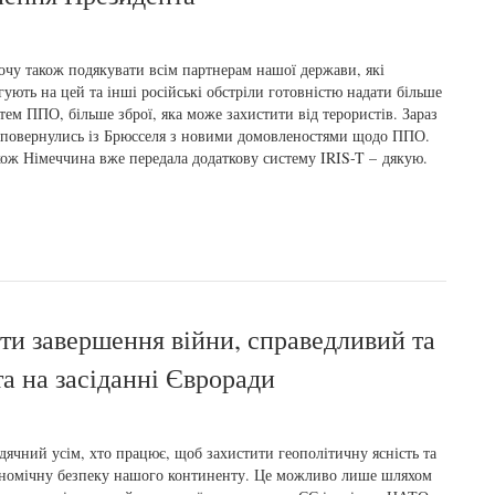
очу також подякувати всім партнерам нашої держави, які
гують на цей та інші російські обстріли готовністю надати більше
тем ППО, більше зброї, яка може захистити від терористів. Зараз
повернулись із Брюсселя з новими домовленостями щодо ППО.
ож Німеччина вже передала додаткову систему IRIS-T – дякую.
ти завершення війни, справедливий та
а на засіданні Євроради
дячний усім, хто працює, щоб захистити геополітичну ясність та
номічну безпеку нашого континенту. Це можливо лише шляхом