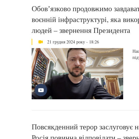
Обовʼязково продовжимо завдавати
воєнній інфраструктурі, яка вико
людей – звернення Президента
21 грудня 2024 року - 18:26
Наш
під
Повсякденний терор заслуговує н
Росія повинна відповідати – зве