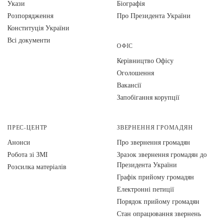
Укази
Біографія
Розпорядження
Про Президента України
Конституція України
Всі документи
ОФІС
Керівництво Офісу
Оголошення
Вакансії
Запобігання корупції
ПРЕС-ЦЕНТР
ЗВЕРНЕННЯ ГРОМАДЯН
Анонси
Про звернення громадян
Робота зі ЗМІ
Зразок звернення громадян до
Президента України
Розсилка матеріалів
Графік прийому громадян
Електронні петиції
Порядок прийому громадян
Стан опрацювання звернень