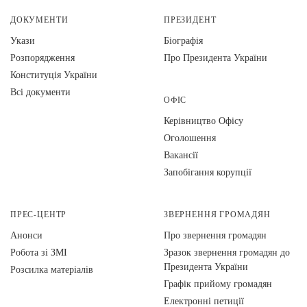
ДОКУМЕНТИ
ПРЕЗИДЕНТ
Укази
Біографія
Розпорядження
Про Президента України
Конституція України
Всі документи
ОФІС
Керівництво Офісу
Оголошення
Вакансії
Запобігання корупції
ПРЕС-ЦЕНТР
ЗВЕРНЕННЯ ГРОМАДЯН
Анонси
Про звернення громадян
Робота зі ЗМІ
Зразок звернення громадян до
Президента України
Розсилка матеріалів
Графік прийому громадян
Електронні петиції