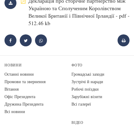
Декларація про сторічне партнерство між
Україною та Сполученим Королівством
Великої Британії і Північної Ірландії - pdf -
512.46 kb
НОВИНИ
ФОТО
Останні новини
Громадські заходи
Промови та звернення
Зустрічі й наради
Вiтання
Робочі поїздки
Офіс Президента
Зарубіжні візити
Дружина Президента
Всі галереї
Всі новини
ВІДЕО