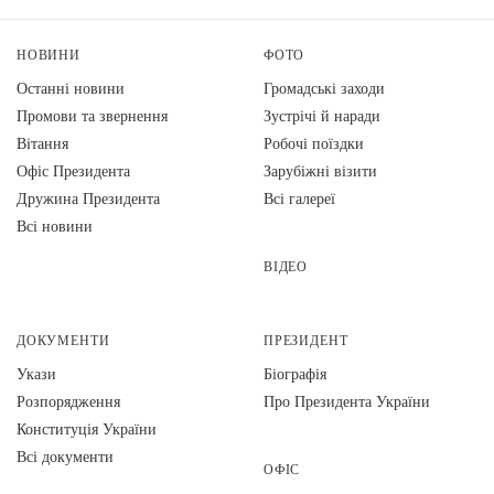
НОВИНИ
ФОТО
Останні новини
Громадські заходи
Промови та звернення
Зустрічі й наради
Вiтання
Робочі поїздки
Офіс Президента
Зарубіжні візити
Дружина Президента
Всі галереї
Всі новини
ВІДЕО
ДОКУМЕНТИ
ПРЕЗИДЕНТ
Укази
Біографія
Розпорядження
Про Президента України
Конституція України
Всі документи
ОФІС