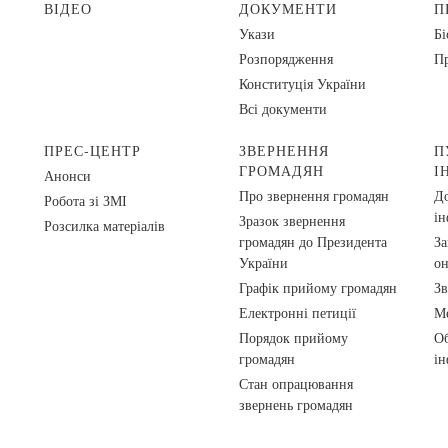
ВІДЕО
ДОКУМЕНТИ
П
Укази
Бі
Розпорядження
Пр
Конституція України
Всі документи
ПРЕС-ЦЕНТР
ЗВЕРНЕННЯ
П
ГРОМАДЯН
І
Анонси
Про звернення громадян
До
Робота зі ЗМІ
ін
Зразок звернення
Розсилка матеріалів
громадян до Президента
За
України
о
Графік прийому громадян
Зв
Електронні петиції
Ме
Порядок прийому
Об
громадян
ін
Стан опрацювання
звернень громадян