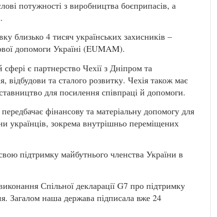
лові потужності з виробництва боєприпасів, а
.
вку близько 4 тисяч українських захисників –
ькової допомоги Україні (EUMAM).
 сфері є партнерство Чехії з Дніпром та
, відбудови та сталого розвитку. Чехія також має
ставництво для посилення співпраці й допомоги.
ї передбачає фінансову та матеріальну допомогу для
йни українців, зокрема внутрішньо переміщених
 свою підтримку майбутнього членства України в
 виконання Спільної декларації G7 про підтримку
ня. Загалом наша держава підписала вже 24