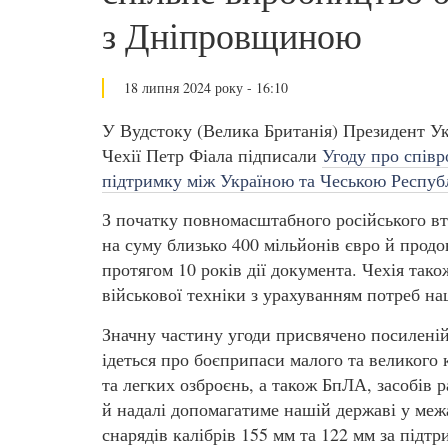
з Дніпровщиною
18 липня 2024 року - 16:10
У Вудстоку (Велика Британія) Президент Ук
Чехії Петр Фіала підписали
Угоду про співр
підтримку між Україною та Чеською Респуб
З початку повномасштабного російського вт
на суму близько 400 мільйонів євро й прод
протягом 10 років дії документа. Чехія так
військової техніки з урахуванням потреб на
Значну частину угоди присвячено посиленій 
ідеться про боєприпаси малого та великого 
та легких озброєнь, а також БпЛА, засобів р
й надалі допомагатиме нашій державі у межа
снарядів калібрів 155 мм та 122 мм за підтр