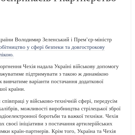
раїни Володимир Зеленський і Прем’єр-міністр
обітництво у сфері безпеки та довгострокову
лікою.
оргнення Чехія надала Україні військову допомогу
овжуватиме підтримувати з такою ж динамікою
ож вивчатиме варіанти постачання додаткової
шої країни.
співпраці у військово-технічній сфері, передусім
калібрів, можливості виробництва стрілецької зброї
адіоелектронної боротьби та важкої техніки. Чехія
х своєї ініціативи з постачання артилерійських
имки країн-партнерів. Крім того, Україна та Чехія