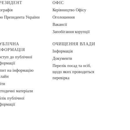
РЕЗИДЕНТ
ОФІС
ографія
Керівництво Офісу
о Президента України
Оголошення
Вакансії
Запобігання корупції
УБЛІЧНА
ОЧИЩЕННЯ ВЛАДИ
НФОРМАЦІЯ
Інформація
ступ до публічної
Документи
формації
Перелік посад та осіб,
пит на інформацію
щодо яких проводиться
нлайн
перевірка
іти
тодичні матеріали
лік публічної
формації