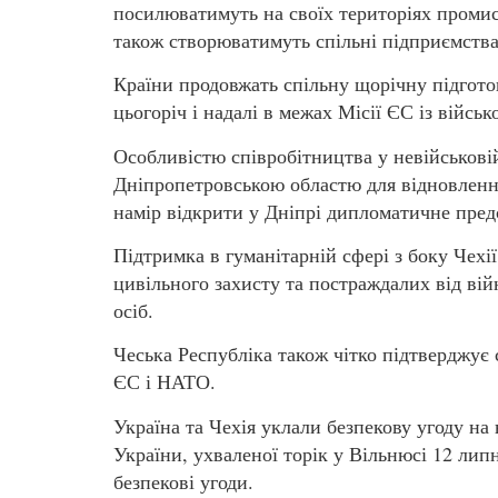
посилюватимуть на своїх територіях промис
також створюватимуть спільні підприємства
Країни продовжать спільну щорічну підгото
цьогоріч і надалі в межах Місії ЄС із війс
Особливістю співробітництва у невійськовій
Дніпропетровською областю для відновлення
намір відкрити у Дніпрі дипломатичне пред
Підтримка в гуманітарній сфері з боку Чехі
цивільного захисту та постраждалих від ві
осіб.
Чеська Республіка також чітко підтверджує
ЄС і НАТО.
Україна та Чехія уклали безпекову угоду на
України, ухваленої торік у Вільнюсі 12 лип
безпекові угоди.