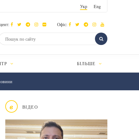
Укр
Eng
дент:
Офіс:
НТР
БІЛЬШЕ
новини
в
ВІДЕО