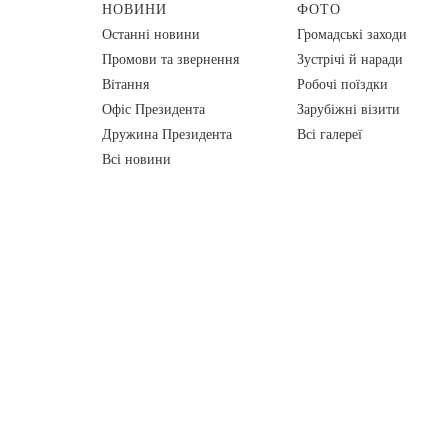
НОВИНИ
ФОТО
Останні новини
Громадські заходи
Промови та звернення
Зустрічі й наради
Вiтання
Робочі поїздки
Офіс Президента
Зарубіжні візити
Дружина Президента
Всі галереї
Всі новини