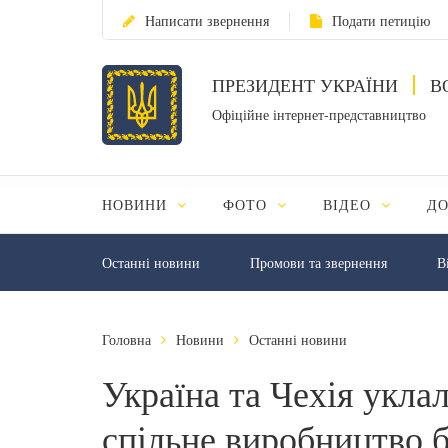
Написати звернення
Подати петицію
ПРЕЗИДЕНТ УКРАЇНИ
В
Офіційне інтернет-представництво
НОВИНИ
ФОТО
ВІДЕО
Д
Останні новини
Промови та звернення
В
Головна
Новини
Останні новини
Україна та Чехія укла
спільне виробництво б