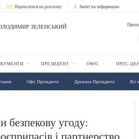
Підписатися на розсилку
Запит на інформацію
Прези
ОЛОДИМИР ЗЕЛЕНСЬКИЙ
ОКУМЕНТИ
ПРЕЗИДЕНТ
ОФІС
ПРЕС-ЦЕ
iтання
Офіс Президента
Дружина Президента
Всі 
ли безпекову угоду:
оєприпасів і партнерство