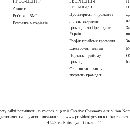
ПРЕС-ЦЕНТР
ЗВЕРНЕННЯ
П
ГРОМАДЯН
І
Анонси
Про звернення громадян
До
Робота зі ЗМІ
ін
Зразок звернення
Розсилка матеріалів
громадян до Президента
За
України
о
Графік прийому громадян
Зв
Електронні петиції
Ме
Порядок прийому
Об
громадян
ін
Стан опрацювання
звернень громадян
ому сайті розміщені на умовах ліцензії
Creative Commons Attribution-NonC
, дозволяється за умови посилання на
www.president.gov.ua
в незалежності 
01220, м. Київ, вул. Банкова, 11