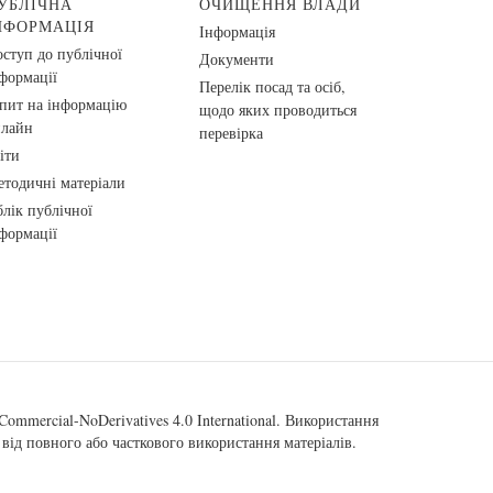
УБЛІЧНА
ОЧИЩЕННЯ ВЛАДИ
НФОРМАЦІЯ
Інформація
ступ до публічної
Документи
формації
Перелік посад та осіб,
пит на інформацію
щодо яких проводиться
нлайн
перевірка
іти
тодичні матеріали
лік публічної
формації
ommercial-NoDerivatives 4.0 International
. Використання
від повного або часткового використання матеріалів.