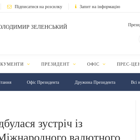
Підписатися на розсилку
Запит на інформацію
Прези
ОЛОДИМИР ЗЕЛЕНСЬКИЙ
ОКУМЕНТИ
ПРЕЗИДЕНТ
ОФІС
ПРЕС-ЦЕ
iтання
Офіс Президента
Дружина Президента
Всі 
булася зустріч із
 Міжнародного валютного