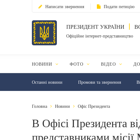
Написати звернення
Подати петицію
ПРЕЗИДЕНТ УКРАЇНИ
В
Офіційне інтернет-представництво
НОВИНИ
ФОТО
ВІДЕО
Д
Останні новини
Промови та звернення
В
Головна
Новини
Офіс Президента
В Офісі Президента від
представниками місії