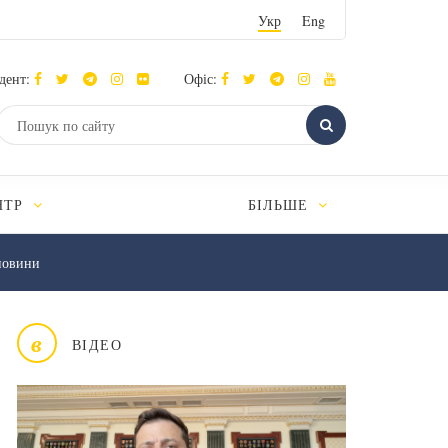
Укр
Eng
дент:
Офіс:
НТР
БІЛЬШЕ
новини
в
ВІДЕО