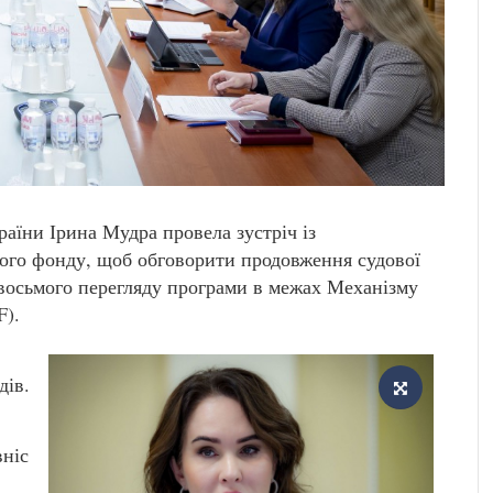
аїни Ірина Мудра провела зустріч із
ого фонду, щоб обговорити продовження судової
 восьмого перегляду програми в межах Механізму
F).
дів.
вніс