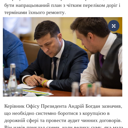
бути напрацьований план з чітким переліком доріг і
термінами їхнього ремонту.
Керівник Офісу Президента Андрій Богдан зазначив,
що необхідно системно боротися з корупцією в
дорожній сфері та провести аудит чинних договорів.
Він навів приклад схеми, коли велику суму, яка мала