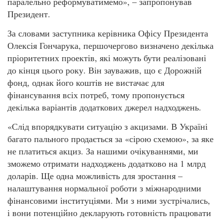
паралельно реформуватимемо», – запропонував
Президент.
За словами заступника керівника Офісу Президента
Олексія Гончарука, першочергово визначено декілька
пріоритетних проектів, які можуть бути реалізовані
до кінця цього року. Він зауважив, що є Дорожній
фонд, однак його коштів не вистачає для
фінансування всіх потреб, тому пропонується
декілька варіантів додаткових джерел надходжень.
«Слід впорядкувати ситуацію з акцизами. В Україні
багато пального продається за «сірою схемою», за яке
не платиться акциз. За нашими очікуваннями, ми
зможемо отримати надходжень додатково на 1 млрд
доларів. Ще одна можливість для зростання –
налаштування нормальної роботи з міжнародними
фінансовими інституціями. Ми з ними зустрічались,
і вони потенційно декларують готовність працювати