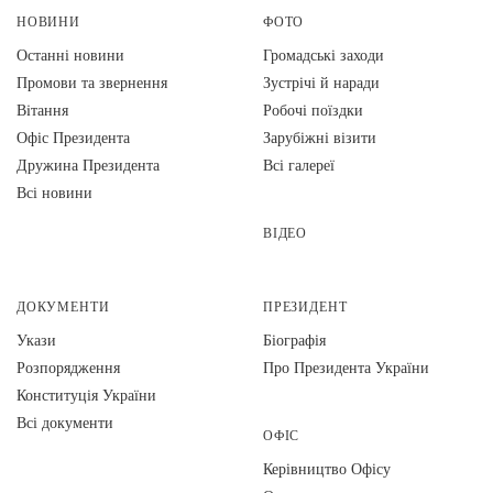
НОВИНИ
ФОТО
Останні новини
Громадські заходи
Промови та звернення
Зустрічі й наради
Вiтання
Робочі поїздки
Офіс Президента
Зарубіжні візити
Дружина Президента
Всі галереї
Всі новини
ВІДЕО
ДОКУМЕНТИ
ПРЕЗИДЕНТ
Укази
Біографія
Розпорядження
Про Президента України
Конституція України
Всі документи
ОФІС
Керівництво Офісу