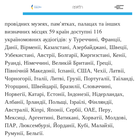
провідних музеях, пам’ятках, палацах та інших
визначних місцях 59 країн доступні 116
україномовних аудіогідів: у Туреччині, Франції,
Данії, Вірменії, Казахстані, Азербайджані, Швеції,
Узбекистані, Австрії, Болгарії, Киргизстані, Кенії,
Руанді, Німеччині, Великій Британії, Греції,
Північній Македонії, Іспанії, США, Чехії, Латвії,
Чорногорії, Італії, Литві, Грузії, Португалії, Таїланді,
Угорщині, Швейцарії, Бразилії, Словаччині,
Норвегії, Катарі, Естонії, Індонезії, Нідерландах,
Албанії, Ірландії, Польщі, Ізраїлі, Фінляндії,
Австралії, Кіпрі, Японії, Сербії, ОАЕ, Перу,
Мексиці, Аргентині, Ватикані, Хорватії, Молдові,
ПАР, Люксембурзі, Йорданії, Кубі, Малайзії,
Румунії, Бельгії.