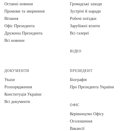
Останні новини
Громадські заходи
Промови та звернення
Зустрічі й наради
Вiтання
Робочі поїздки
Офіс Президента
Зарубіжні візити
Дружина Президента
Всі галереї
Всі новини
ВІДЕО
ДОКУМЕНТИ
ПРЕЗИДЕНТ
Укази
Біографія
Розпорядження
Про Президента України
Конституція України
Всі документи
ОФІС
Керівництво Офісу
Оголошення
Вакансії