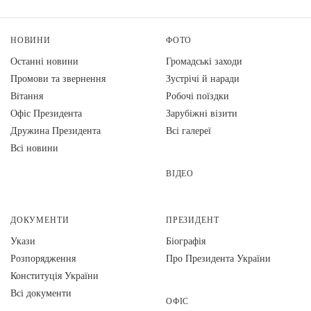
НОВИНИ
ФОТО
Останні новини
Громадські заходи
Промови та звернення
Зустрічі й наради
Вiтання
Робочі поїздки
Офіс Президента
Зарубіжні візити
Дружина Президента
Всі галереї
Всі новини
ВІДЕО
ДОКУМЕНТИ
ПРЕЗИДЕНТ
Укази
Біографія
Розпорядження
Про Президента України
Конституція України
Всі документи
ОФІС