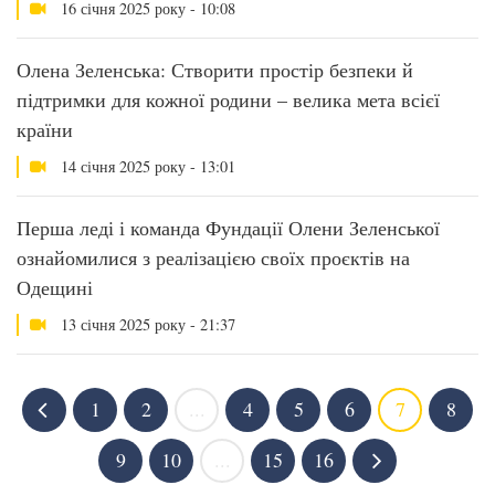
16 січня 2025 року - 10:08
Олена Зеленська: Створити простір безпеки й
підтримки для кожної родини – велика мета всієї
країни
14 січня 2025 року - 13:01
Перша леді і команда Фундації Олени Зеленської
ознайомилися з реалізацією своїх проєктів на
Одещині
13 січня 2025 року - 21:37
1
2
...
4
5
6
7
8
9
10
...
15
16